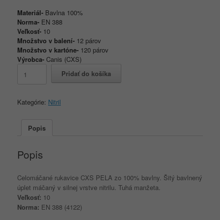
Materiál-
Bavlna 100%
Norma-
EN 388
Veľkosť-
10
Množstvo v balení-
12 párov
Množstvo v kartóne-
120 párov
Výrobca-
Canis (CXS)
množstvo
Pridať do košíka
Rukavice
PELA
(SIDNEY,
Kategórie:
Nitril
SWIFT)
máčané
č.10
Popis
Popis
Celomáčané rukavice CXS PELA zo 100% bavlny. Šitý bavlnený
úplet máčaný v silnej vrstve nitrilu. Tuhá manžeta.
Veľkosť:
10
Norma:
EN 388 (4122)