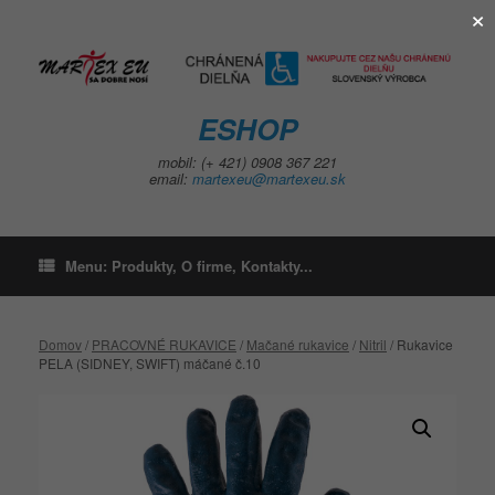
×
Skip
to
content
ESHOP
mobil: (+ 421) 0908 367 221
email:
martexeu@martexeu.sk
Menu: Produkty, O firme, Kontakty...
Domov
/
PRACOVNÉ RUKAVICE
/
Mačané rukavice
/
Nitril
/ Rukavice
PELA (SIDNEY, SWIFT) máčané č.10