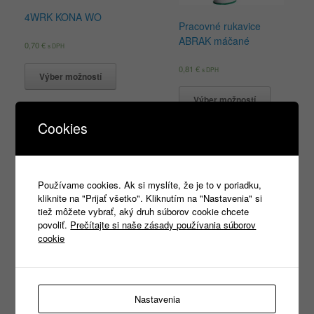
4WRK KONA WO
Pracovné rukavice
ABRAK máčané
0,70
€
s DPH
0,81
€
s DPH
Výber možností
Výber možností
Cookies
Products
Používame cookies. Ak si myslíte, že je to v poriadku,
search
kliknite na "Prijať všetko". Kliknutím na "Nastavenia" si
tiež môžete vybrať, aký druh súborov cookie chcete
povoliť.
Prečítajte si naše zásady používania súborov
cookie
Kategórie
Nezaradené
(1)
REKLAMNÝ TEXTIL
(465)
►
Nastavenia
PRACOVNÉ ODEVY
(1333)
►