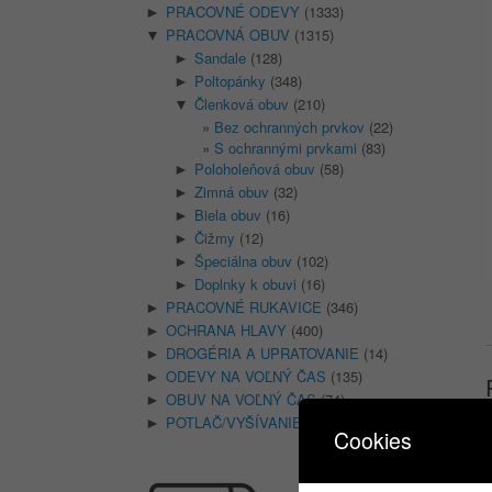
PRACOVNÉ ODEVY
(1333)
►
PRACOVNÁ OBUV
(1315)
▼
Sandale
(128)
►
Poltopánky
(348)
►
Členková obuv
(210)
▼
Bez ochranných prvkov
(22)
S ochrannými prvkami
(83)
Poloholeňová obuv
(58)
►
Zimná obuv
(32)
►
Biela obuv
(16)
►
Čižmy
(12)
►
Špeciálna obuv
(102)
►
Doplnky k obuvi
(16)
►
PRACOVNÉ RUKAVICE
(346)
►
OCHRANA HLAVY
(400)
►
DROGÉRIA A UPRATOVANIE
(14)
►
ODEVY NA VOĽNÝ ČAS
(135)
►
OBUV NA VOĽNÝ ČAS
(74)
►
POTLAČ/VYŠÍVANIE
(18)
►
Cookies