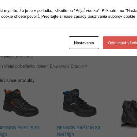
– členkové topánky, zakrývajúce členok
 myslíte, že je to v poriadku, kliknite na "Prijať všetko". Kliknutím na "Nast
– čipkovaný
 cookie chcete povoliť.
Prečítajte si naše zásady používania súborov cookie
– protišmyková, olejuvzdorná, antistatická podošva z dvojhustotného polyure
– tlmenie nárazov pod pätou
Nastavenia
Odmietnuť všet
– oceľová špička odolná voči nárazom s energiou 200 J a drvením do 15 kN
– kategória S1 SRC
– spĺňajú požiadavky noriem EN20345 a EN20344
Súvisiace produkty
BENNON FORTIS S3
BENNON RAPTOR S3
High
NM High