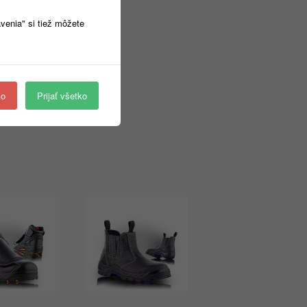
avenia" si tiež môžete
tánu
ko
Prijať všetko