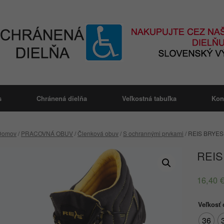
s
Chránená dielňa
Veľkostná tabuľka
Kon
Domov
/
PRACOVNÁ OBUV
/
Členková obuv
/
S ochrannými prvkami
/ REIS BRYES
REIS
16,40
Veľkosť
36