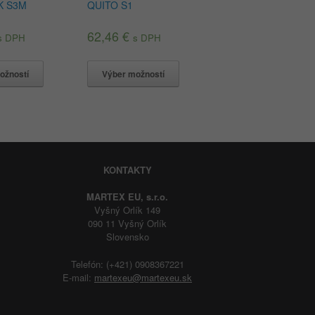
K S3M
QUITO S1
62,46
€
s DPH
s DPH
ožností
Výber možností
KONTAKTY
MARTEX EU, s.r.o.
Vyšný Orlík 149
090 11 Vyšný Orlík
Slovensko
Telefón: (+421) 0908367221
E-mail:
martexeu@martexeu.sk