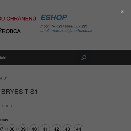
×
ESHOP
mobil: (+ 421) 0908 367 221
email:
martexeu@martexeu.sk
takt
-T S1
 BRYES-T S1
€
s DPH
 obuv
37
38
39
40
41
42
43
44