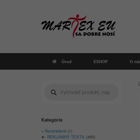
Skip
to
content
Úvod
ESHOP
O ná
Products
search
Kategórie
Nezaradené
(1)
REKLAMNÝ TEXTIL
(465)
►