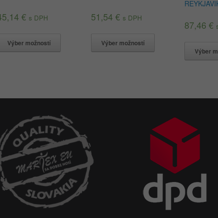
REYKJAVI
45,14
€
51,54
€
s DPH
s DPH
87,46
€
Výber možností
Výber možností
Výber m