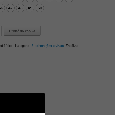
46
47
48
49
50
o
Pridať do košíka
vé číslo:
-
Kategórie:
S ochrannými prvkami
Značka: