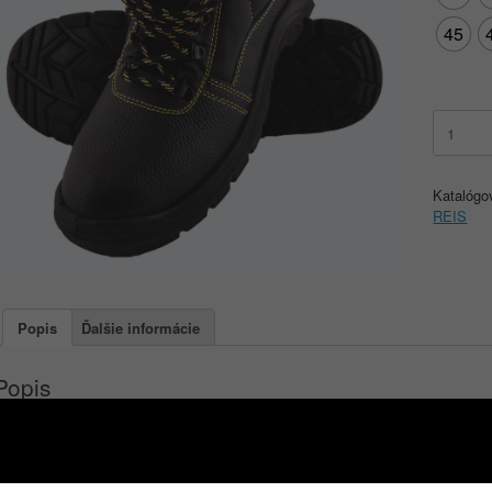
45
množstv
REIS
BRYES-
T
Katalógo
S1
REIS
Popis
Ďalšie informácie
Popis
– vyrobené z hovädzej kože
– podšívka z materiálu Cambrelle absorbujúceho pot