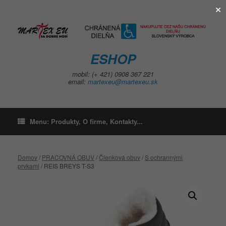
×
Skip
to
content
ESHOP
mobil: (+ 421) 0908 367 221
email:
martexeu@martexeu.sk
Menu: Produkty, O firme, Kontakty...
Domov
/
PRACOVNÁ OBUV
/
Členková obuv
/
S ochrannými
prvkami
/ REIS BREYS T-S3