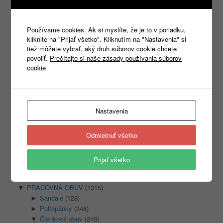
61,21
€
s DPH
Výber možností
Výber možností
Používame cookies. Ak si myslíte, že je to v poriadku,
kliknite na "Prijať všetko". Kliknutím na "Nastavenia" si
tiež môžete vybrať, aký druh súborov cookie chcete
povoliť.
Prečítajte si naše zásady používania súborov
cookie
Products
search
Nastavenia
Odmietnuť všetko
Kategórie
Nezaradené
(1)
Prijať všetko
REKLAMNÝ TEXTIL
(465)
►
PRACOVNÉ ODEVY
(1333)
►
PRACOVNÁ OBUV
(1315)
▼
Sandale
(128)
►
Poltopánky
(348)
►
Členková obuv
(210)
▼