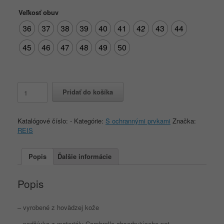
Veľkosť obuv
36
37
38
39
40
41
42
43
44
45
46
47
48
49
50
množstvo
Pridať do košíka
REIS
BREYS
T-
Katalógové číslo:
-
Kategórie:
S ochrannými prvkami
Značka:
S3
REIS
Popis
Ďalšie informácie
Popis
– vyrobené z hovädzej kože
– podšívka z materiálu Cambrelle absorbujúceho pot