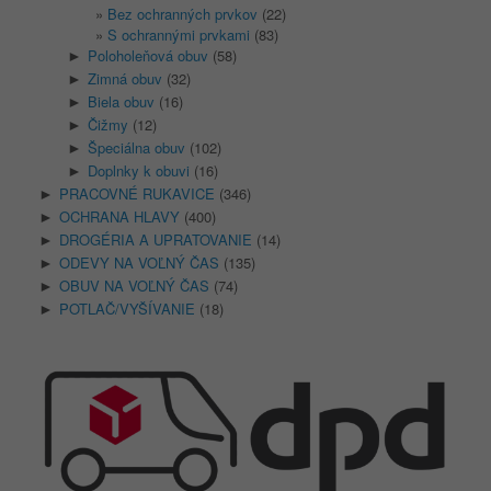
Bez ochranných prvkov
(22)
S ochrannými prvkami
(83)
Poloholeňová obuv
(58)
►
Zimná obuv
(32)
►
Biela obuv
(16)
►
Čižmy
(12)
►
Špeciálna obuv
(102)
►
Doplnky k obuvi
(16)
►
PRACOVNÉ RUKAVICE
(346)
►
OCHRANA HLAVY
(400)
►
DROGÉRIA A UPRATOVANIE
(14)
►
ODEVY NA VOĽNÝ ČAS
(135)
►
OBUV NA VOĽNÝ ČAS
(74)
►
POTLAČ/VYŠÍVANIE
(18)
►