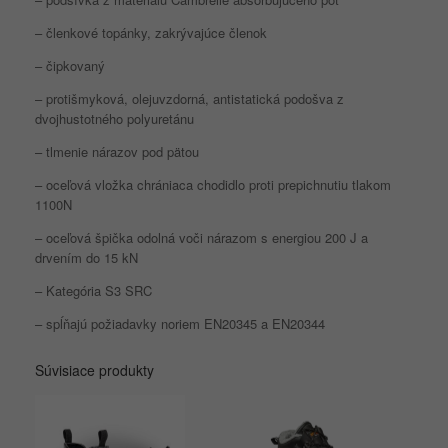
– členkové topánky, zakrývajúce členok
– čipkovaný
– protišmyková, olejuvzdorná, antistatická podošva z
dvojhustotného polyuretánu
– tlmenie nárazov pod pätou
– oceľová vložka chrániaca chodidlo proti prepichnutiu tlakom
1100N
– oceľová špička odolná voči nárazom s energiou 200 J a
drvením do 15 kN
– Kategória S3 SRC
– spĺňajú požiadavky noriem EN20345 a EN20344
Súvisiace produkty