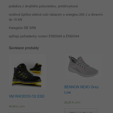
podošva z dvojitého polyuretánu, protišmyková
oceľová špička odolná voči nárazom s energiou 200 J a drvením
do 15 kN
Kategória SB SRA
spĺňajú požiadavky noriem EN20345 a EN20344
Súvisiace produkty
BENNON NEXO Grey
Low
VM RHODOS O2 ESD
26,32
€
s DPH
49,96
€
s DPH