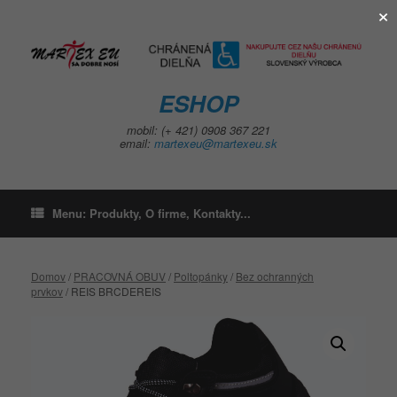
×
Skip
to
content
ESHOP
mobil: (+ 421) 0908 367 221
email:
martexeu@martexeu.sk
Menu: Produkty, O firme, Kontakty...
Domov
/
PRACOVNÁ OBUV
/
Poltopánky
/
Bez ochranných
prvkov
/ REIS BRCDEREIS