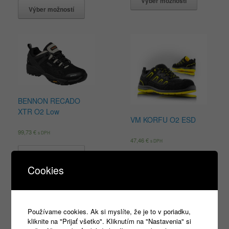
Výber možností
Výber možností
BENNON RECADO
XTR O2 Low
VM KORFU O2 ESD
99,73
€
s DPH
47,46
€
s DPH
Výber možností
Výber možností
Cookies
Používame cookies. Ak si myslíte, že je to v poriadku,
Products
kliknite na "Prijať všetko". Kliknutím na "Nastavenia" si
search