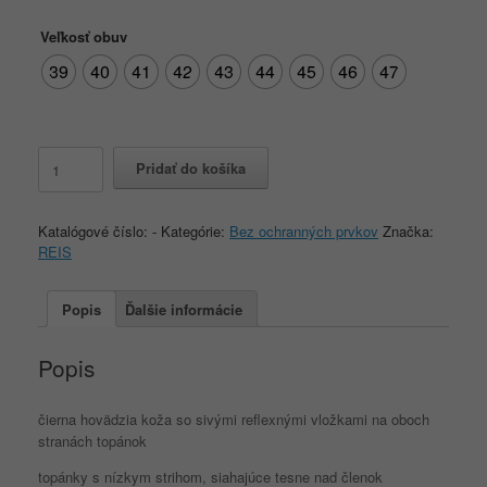
Veľkosť obuv
39
40
41
42
43
44
45
46
47
množstvo
Pridať do košíka
REIS
BRCDEREIS
Katalógové číslo:
-
Kategórie:
Bez ochranných prvkov
Značka:
REIS
Popis
Ďalšie informácie
Popis
čierna hovädzia koža so sivými reflexnými vložkami na oboch
stranách topánok
topánky s nízkym strihom, siahajúce tesne nad členok