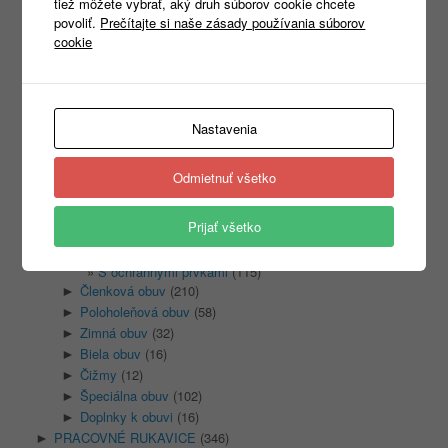
tiež môžete vybrať, aký druh súborov cookie chcete
povoliť.
Prečítajte si naše zásady používania súborov
cookie
Kategórie
Nastavenia
Nezaradené
(1)
REKLAMNÝ TEXTIL
(465)
►
PRACOVNÉ ODEVY
(1333)
►
Odmietnuť všetko
PRACOVNÁ OBUV
(1315)
▼
Sandale
(128)
►
Prijať všetko
Poltopánky
(348)
▼
Bez ochranných prvkov
(59)
S ochrannými prvkami
(115)
Členková obuv
(210)
►
Poloholeňová obuv
(58)
►
Zimná obuv
(32)
►
Biela obuv
(16)
►
Čižmy
(12)
►
Špeciálna obuv
(102)
►
Doplnky k obuvi
(16)
►
PRACOVNÉ RUKAVICE
(346)
►