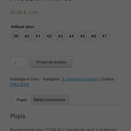
41,00
€
s DPH
Veľkosť obuv
39
40
41
42
43
44
45
46
47
množstvo
Pridať do košíka
PROCERA
TITAN
S3
Katalógové číslo:
-
Kategórie:
S ochrannými prvkami
Značka:
PROCERA
Popis
Ďalšie informácie
Popis
Bezpečnostná obuv TITAN S3 v inovatívnej verzii s prídavným