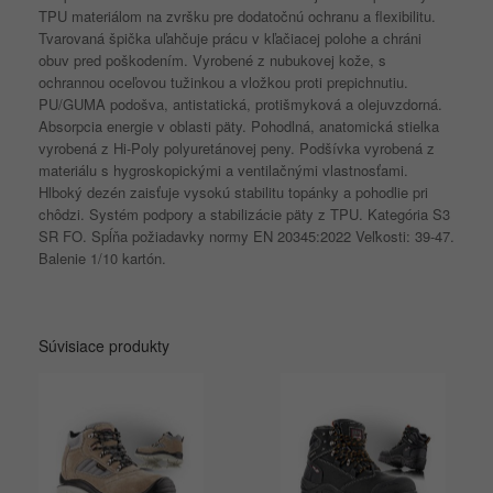
TPU materiálom na zvršku pre dodatočnú ochranu a flexibilitu.
Tvarovaná špička uľahčuje prácu v kľačiacej polohe a chráni
obuv pred poškodením. Vyrobené z nubukovej kože, s
ochrannou oceľovou tužinkou a vložkou proti prepichnutiu.
PU/GUMA podošva, antistatická, protišmyková a olejuvzdorná.
Absorpcia energie v oblasti päty. Pohodlná, anatomická stielka
vyrobená z Hi-Poly polyuretánovej peny. Podšívka vyrobená z
materiálu s hygroskopickými a ventilačnými vlastnosťami.
Hlboký dezén zaisťuje vysokú stabilitu topánky a pohodlie pri
chôdzi. Systém podpory a stabilizácie päty z TPU. Kategória S3
SR FO. Spĺňa požiadavky normy EN 20345:2022 Veľkosti: 39-47.
Balenie 1/10 kartón.
Súvisiace produkty