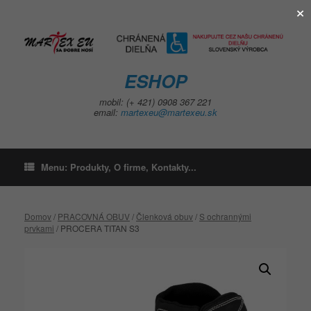
×
Skip
to
content
ESHOP
mobil: (+ 421) 0908 367 221
email:
martexeu@martexeu.sk
Menu: Produkty, O firme, Kontakty...
Domov
/
PRACOVNÁ OBUV
/
Členková obuv
/
S ochrannými
prvkami
/ PROCERA TITAN S3