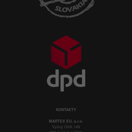
KONTAKTY
MARTEX EU, s.r.o.
Vyšný Orlík 149