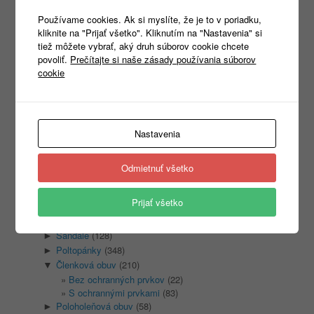
Používame cookies. Ak si myslíte, že je to v poriadku,
kliknite na "Prijať všetko". Kliknutím na "Nastavenia" si
tiež môžete vybrať, aký druh súborov cookie chcete
povoliť.
Prečítajte si naše zásady používania súborov
cookie
Products
search
Nastavenia
Kategórie
Odmietnuť všetko
Nezaradené
(1)
REKLAMNÝ TEXTIL
(465)
►
Prijať všetko
PRACOVNÉ ODEVY
(1333)
►
PRACOVNÁ OBUV
(1315)
▼
Sandale
(128)
►
Poltopánky
(348)
►
Členková obuv
(210)
▼
Bez ochranných prvkov
(22)
S ochrannými prvkami
(83)
Poloholeňová obuv
(58)
►