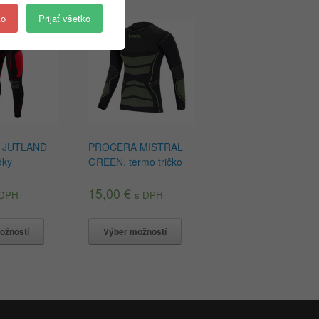
ko
Prijať všetko
 JUTLAND
PROCERA MISTRAL
dky
GREEN, termo tričko
15,00
€
 DPH
s DPH
ožností
Výber možností