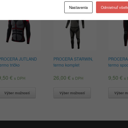
Súvisiace produkty
Nastavenia
Odmietnuť všet
PROCERA JUTLAND
PROCERA STARWIN,
PROCERA
termo tričko
termo komplet
termo spo
9,50
€
26,00
€
9,50
€
s DPH
s DPH
s
Výber možností
Výber možností
Výber m