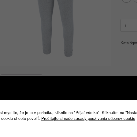
množstv
PROCER
spodný
diel
Katalógo
Ďalšie informácie
Ďalšie informácie
 myslíte, že je to v poriadku, kliknite na "Prijať všetko". Kliknutím na "Nast
Veľkosť odev
M, L, XL, XXL
 cookie chcete povoliť.
Prečítajte si naše zásady používania súborov cookie