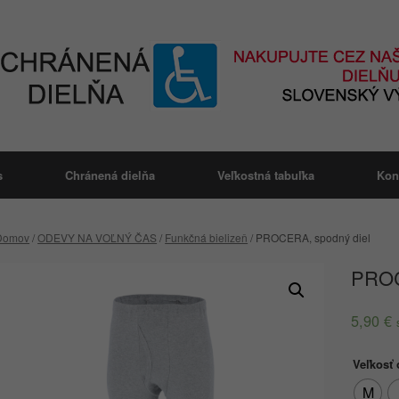
s
Chránená dielňa
Veľkostná tabuľka
Kon
Domov
/
ODEVY NA VOĽNÝ ČAS
/
Funkčná bielizeň
/ PROCERA, spodný diel
PROC
5,90
€
Veľkosť
M