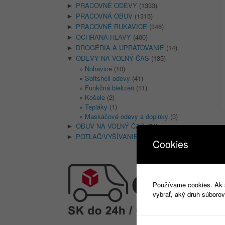
PRACOVNÉ ODEVY
(1333)
►
PRACOVNÁ OBUV
(1315)
►
PRACOVNÉ RUKAVICE
(346)
►
OCHRANA HLAVY
(400)
►
DROGÉRIA A UPRATOVANIE
(14)
►
ODEVY NA VOĽNÝ ČAS
(135)
▼
Nohavice
(10)
Softshell odevy
(41)
Funkčná bielizeň
(11)
Košele
(2)
Tepláky
(1)
Maskačové odevy a doplnky
(3)
OBUV NA VOĽNÝ ČAS
(74)
►
POTLAČ/VYŠÍVANIE
(18)
►
Cookies
Používame cookies. Ak si
vybrať, aký druh súborov