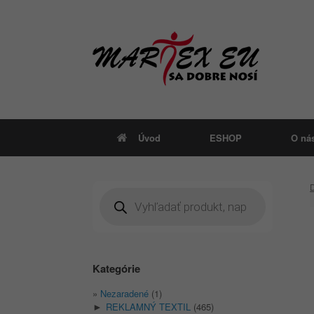
Skip
to
content
Úvod
ESHOP
O ná
Products
search
Kategórie
Nezaradené
(1)
REKLAMNÝ TEXTIL
(465)
►