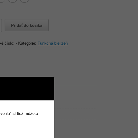
o
Pridať do košíka
A,
vé číslo:
-
Kategórie:
Funkčná bielizeň
avenia" si tiež môžete