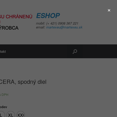
×
ESHOP
mobil: (+ 421) 0908 367 221
email:
martexeu@martexeu.sk
takt
ERA, spodný diel
s DPH
 odev
L
XL
XXL