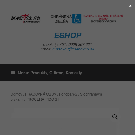
×
Skip
to
content
ESHOP
mobil: (+ 421) 0908 367 221
email:
martexeu@martexeu.sk
Menu: Produkty, O firme, Kontakty...
Domov
/
PRACOVNÁ OBUV
/
Poltopánky
/
S ochrannými
prvkami
/ PROCERA PICO S1