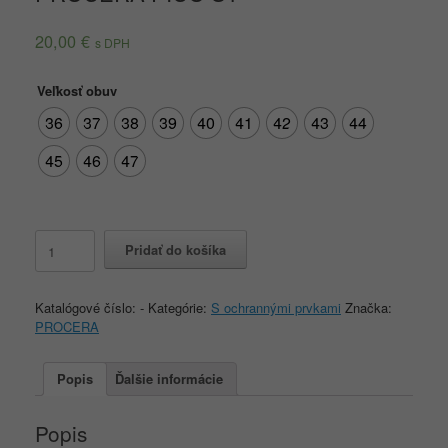
20,00
€
s DPH
Veľkosť obuv
36
37
38
39
40
41
42
43
44
45
46
47
množstvo
Pridať do košíka
PROCERA
PICO
S1
Katalógové číslo:
-
Kategórie:
S ochrannými prvkami
Značka:
PROCERA
Popis
Ďalšie informácie
Popis