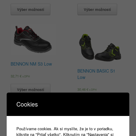
Výber možností
Výber možností
BENNON NM S3 Low
BENNON BASIC S1
32,71
€
Low
s DPH
30,46
€
Výber možností
s DPH
Cookies
Výber možností
Používame cookies. Ak si myslíte, že je to v poriadku,
kliknite na "Prijať všetko". Kliknutím na "Nastavenia" si