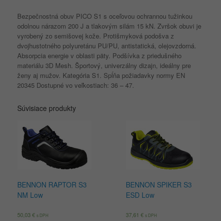
Bezpečnostná obuv PICO S1 s oceľovou ochrannou tužinkou
odolnou nárazom 200 J a tlakovým silám 15 kN. Zvršok obuvi je
vyrobený zo semišovej kože. Protišmyková podošva z
dvojhustotného polyuretánu PU/PU, antistatická, olejovzdorná.
Absorpcia energie v oblasti päty. Podšívka z priedušného
materiálu 3D Mesh. Športový, univerzálny dizajn, ideálny pre
ženy aj mužov. Kategória S1. Spĺňa požiadavky normy EN
20345 Dostupné vo veľkostiach: 36 – 47.
Súvisiace produkty
BENNON RAPTOR S3
BENNON SPIKER S3
NM Low
ESD Low
50,03
€
37,61
€
s DPH
s DPH