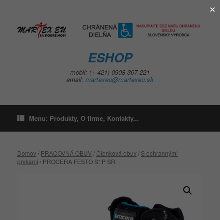
×
Skip
to
content
ESHOP
mobil: (+ 421) 0908 367 221
email:
martexeu@martexeu.sk
Menu: Produkty, O firme, Kontakty...
Domov
/
PRACOVNÁ OBUV
/
Členková obuv
/
S ochrannými
prvkami
/ PROCERA FESTO S1P SR