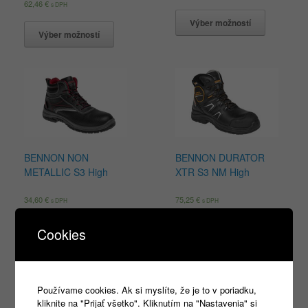
62,46
€
s DPH
Výber možností
Výber možností
BENNON NON
BENNON DURATOR
METALLIC S3 High
XTR S3 NM High
34,60
€
75,25
€
s DPH
s DPH
Výber možností
Výber možností
Cookies
Používame cookies. Ak si myslíte, že je to v poriadku,
kliknite na "Prijať všetko". Kliknutím na "Nastavenia" si
Products