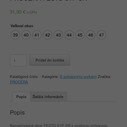
31,00
€
s DPH
Veľkosť obuv
39
40
41
42
43
44
45
46
47
množstvo
Pridať do košíka
PROCERA
FESTO
S1P
Katalógové číslo:
-
Kategórie:
S ochrannými prvkami
Značka:
SR
PROCERA
Popis
Ďalšie informácie
Popis
Bezpečnostná obuv FESTO S1P SR s oceľovou ochrannou