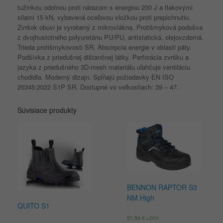
tužinkou odolnou proti nárazom s energiou 200 J a tlakovými
silami 15 kN, vybavená oceľovou vložkou proti prepichnutiu.
Zvršok obuvi je vyrobený z mikrovlákna.
Protišmyková podošva
z dvojhustotného polyuretánu PU/PU, antistatická, olejovzdorná.
Trieda protišmykovosti SR.
Absorpcia energie v oblasti päty.
Podšívka z priedušnej dištančnej látky.
Perforácia zvršku a
jazyka z priedušného 3D-mesh materiálu uľahčuje ventiláciu
chodidla.
Moderný dizajn.
Spĺňajú požiadavky EN ISO
20345:2022 S1P SR.
Dostupné vo veľkostiach: 39 – 47.
Súvisiace produkty
BENNON RAPTOR S3
NM High
QUITO S1
51,54
€
s DPH