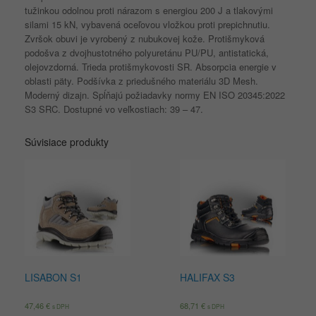
tužinkou odolnou proti nárazom s energiou 200 J a tlakovými
silami 15 kN, vybavená oceľovou vložkou proti prepichnutiu.
Zvršok obuvi je vyrobený z nubukovej kože. Protišmyková
podošva z dvojhustotného polyuretánu PU/PU, antistatická,
olejovzdorná. Trieda protišmykovosti SR. Absorpcia energie v
oblasti päty. Podšívka z priedušného materiálu 3D Mesh.
Moderný dizajn. Spĺňajú požiadavky normy EN ISO 20345:2022
S3 SRC. Dostupné vo veľkostiach: 39 – 47.
Súvisiace produkty
LISABON S1
HALIFAX S3
47,46
€
68,71
€
s DPH
s DPH