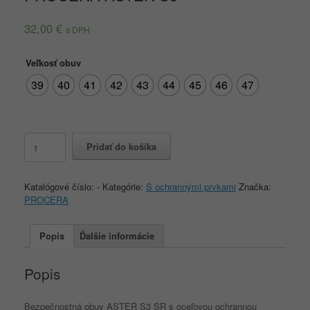
32,00
€
s DPH
Veľkosť obuv
39
40
41
42
43
44
45
46
47
množstvo
Pridať do košíka
PROCERA
ASTER
S3
Katalógové číslo:
-
Kategórie:
S ochrannými prvkami
Značka:
PROCERA
Popis
Ďalšie informácie
Popis
Bezpečnostná obuv ASTER S3 SR s oceľovou ochrannou