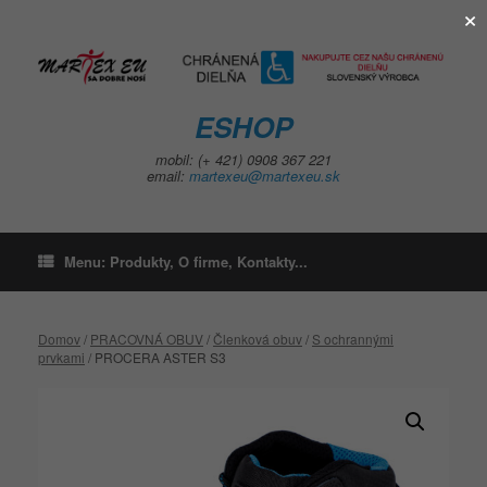
×
Skip
to
content
ESHOP
mobil: (+ 421) 0908 367 221
email:
martexeu@martexeu.sk
Menu: Produkty, O firme, Kontakty...
Domov
/
PRACOVNÁ OBUV
/
Členková obuv
/
S ochrannými
prvkami
/ PROCERA ASTER S3