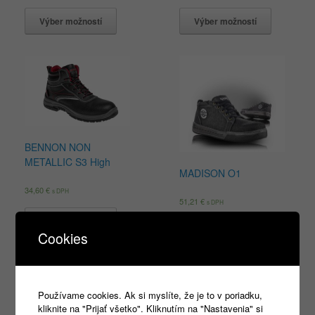
Výber možností
Výber možností
BENNON NON
METALLIC S3 High
MADISON O1
34,60
€
s DPH
51,21
€
s DPH
Výber možností
Výber možností
Cookies
Používame cookies. Ak si myslíte, že je to v poriadku,
kliknite na "Prijať všetko". Kliknutím na "Nastavenia" si
Products