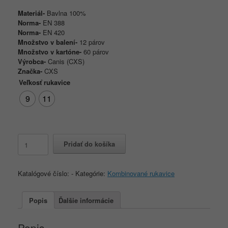
Materiál-
Bavlna 100%
Norma-
EN 388
Norma-
EN 420
Množstvo v balení-
12 párov
Množstvo v kartóne-
60 párov
Výrobca-
Canis (CXS)
Značka-
CXS
Veľkosť rukavice
9
11
množstvo
Pridať do košíka
Pracovné
rukavice
CXS
Katalógové číslo:
-
Kategórie:
Kombinované rukavice
BUDY
kombinované
Popis
Ďalšie informácie
Popis