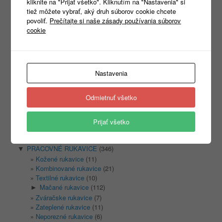
kliknite na "Prijať všetko". Kliknutím na "Nastavenia" si
tiež môžete vybrať, aký druh súborov cookie chcete
povoliť.
Prečítajte si naše zásady používania súborov
cookie
Products
search
Nastavenia
Kategórie
Odmietnuť všetko
Nezaradené
(1)
REKLAMNÝ TEXTIL
(465)
►
Prijať všetko
PRACOVNÉ ODEVY
(1333)
►
PRACOVNÁ OBUV
(1315)
►
PRACOVNÉ RUKAVICE
(346)
▼
Kožené rukavice
(11)
Kombinované rukavice
(21)
Textilné rukavice
(10)
Mačané rukavice
(112)
►
Zváračske rukavice
(7)
Zateplené rukavice
(11)
Neporezné rukavice
(6)