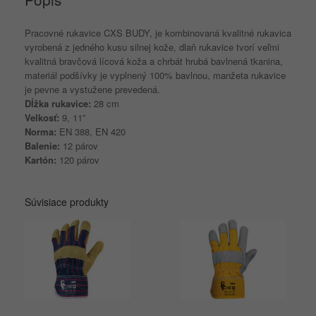
Pracovné rukavice CXS BUDY, je kombinovaná kvalitné rukavica
vyrobená z jedného kusu silnej kože, dlaň rukavice tvorí veľmi
kvalitná bravčová lícová koža a chrbát hrubá bavlnená tkanina,
materiál podšívky je vyplnený 100% bavlnou, manžeta rukavice
je pevne a vystužene prevedená.
Dĺžka rukavice:
28 cm
Velkosť:
9, 11”
Norma:
EN 388, EN 420
Balenie:
12 párov
Kartón:
120 párov
Súvisiace produkty