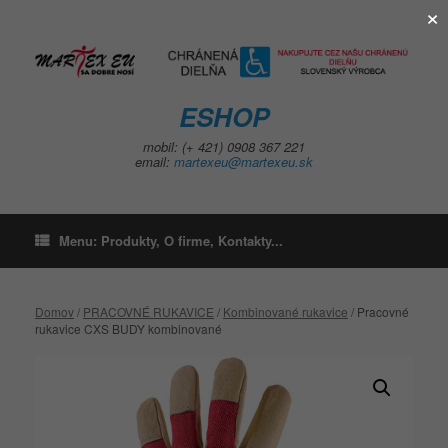
×
Skip
to
content
ESHOP
mobil: (+ 421) 0908 367 221
email:
martexeu@martexeu.sk
Menu: Produkty, O firme, Kontakty...
Domov
/
PRACOVNÉ RUKAVICE
/
Kombinované rukavice
/ Pracovné
rukavice CXS BUDY kombinované