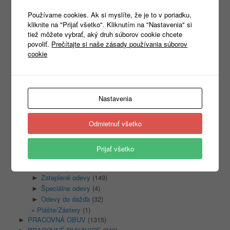
Používame cookies. Ak si myslíte, že je to v poriadku,
kliknite na "Prijať všetko". Kliknutím na "Nastavenia" si
tiež môžete vybrať, aký druh súborov cookie chcete
Kategórie
povoliť.
Prečítajte si naše zásady používania súborov
Nezaradené
(1)
cookie
REKLAMNÝ TEXTIL
(465)
►
PRACOVNÉ ODEVY
(1333)
▼
Montérkové odevy
(439)
►
Reflexné odevy
(156)
►
Nastavenia
Biele odevy
(13)
►
Jednorazové odevy
(15)
►
Odmietnuť všetko
Mikiny/fleece
(92)
▼
S kapucňou
(14)
Bez kapucne
(32)
Prijať všetko
Vesty
(20)
Kombinézy
(3)
Zateplené odevy
(149)
►
Špeciálne odevy
(4)
►
Odevy do dažďa
(32)
►
Plášte/Zástery
(1)
PRACOVNÁ OBUV
(1315)
►