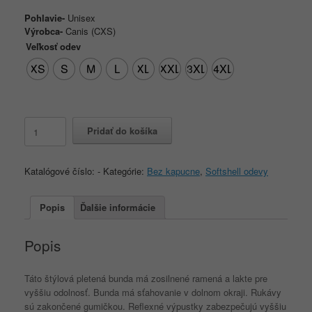
Pohlavie-
Unisex
Výrobca-
Canis (CXS)
Veľkosť odev
XS
S
M
L
XL
XXL
3XL
4XL
množstvo
Pridať do košíka
Pletená
bunda
GARLAND
Katalógové číslo:
-
Kategórie:
Bez kapucne
,
Softshell odevy
unisex,
modro-
čierna
Popis
Ďalšie informácie
Popis
Táto štýlová pletená bunda má zosilnené ramená a lakte pre
vyššiu odolnosť. Bunda má sťahovanie v dolnom okraji. Rukávy
sú zakončené gumičkou. Reflexné výpustky zabezpečujú vyššiu