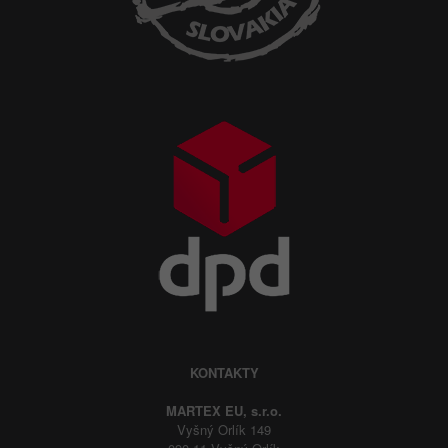
KONTAKTY
MARTEX EU, s.r.o.
Vyšný Orlík 149