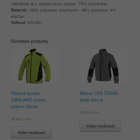
viditeľnosť aj v nepriaznivom počasí. TPU membrána.
Materiál:
100% polyester, zosilnenie – 96% polyester, 4%
elastan.
Veľkosť:
XS-4XL
Súvisiace produkty
Pletená bunda
Mikina CXS TEXAS,
GARLAND unisex,
šedo-čierna
zeleno-čierna
33,87
€
s DPH
39,98
€
s DPH
Výber možností
Výber možností