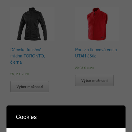
Dámska funkčná
Pánska fleecová vesta
mikina TORONTO,
UTAH 350g
čierna
20,98
€
s DPH
25,05
€
s DPH
Výber možností
Výber možností
Cookies
Products
search