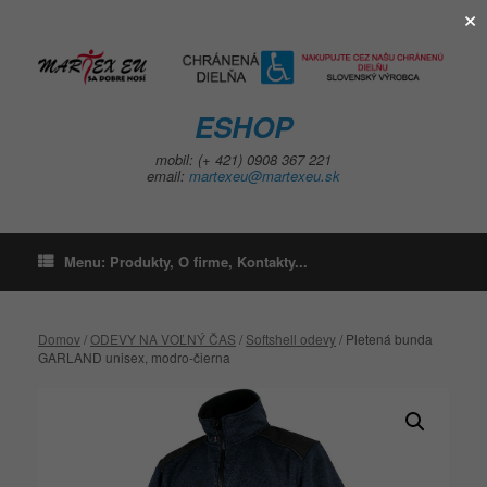
×
Skip
to
content
ESHOP
mobil: (+ 421) 0908 367 221
email:
martexeu@martexeu.sk
Menu: Produkty, O firme, Kontakty...
Domov
/
ODEVY NA VOĽNÝ ČAS
/
Softshell odevy
/ Pletená bunda
GARLAND unisex, modro-čierna