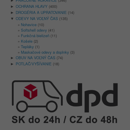
PRACOVNÉ RUKAVICE
(346)
►
OCHRANA HLAVY
(400)
►
DROGÉRIA A UPRATOVANIE
(14)
►
ODEVY NA VOĽNÝ ČAS
(135)
▼
Nohavice
(10)
Softshell odevy
(41)
Funkčná bielizeň
(11)
Košele
(2)
Tepláky
(1)
Maskačové odevy a doplnky
(3)
OBUV NA VOĽNÝ ČAS
(74)
►
POTLAČ/VYŠÍVANIE
(18)
►