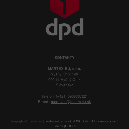
KONTAKTY
MARTEX EU, s.r.o.
Vyšný Orlík 149
090 11 Vyšný Orlík
Slovensko
Telefón: (+421) 0908367221
E-mail:
martexeu@martexeu.sk
Copyright © martex.eu |
tvorba web stránok
abWEB.sk
Ochrana osobných
údajov (GDPR)