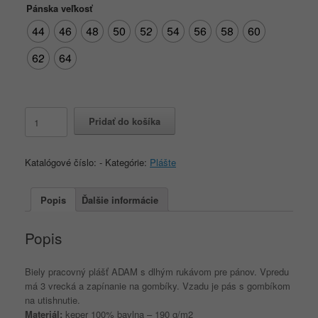
Pánska veľkosť
44
46
48
50
52
54
56
58
60
62
64
množstvo
Pridať do košíka
Plášť
CXS
ADAM
Katalógové číslo:
-
Kategórie:
Plášte
s
dlhým
rukávom
Popis
Ďalšie informácie
pánsky
biely
Popis
Biely pracovný plášť ADAM s dlhým rukávom pre pánov. Vpredu
má 3 vrecká a zapínanie na gombíky. Vzadu je pás s gombíkom
na utishnutie.
Materiál:
keper 100% bavlna – 190 g/m2