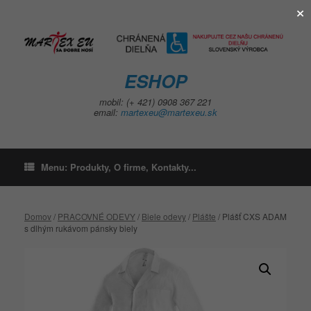
×
Skip
to
content
ESHOP
mobil: (+ 421) 0908 367 221
email:
martexeu@martexeu.sk
Menu: Produkty, O firme, Kontakty...
Domov
/
PRACOVNÉ ODEVY
/
Biele odevy
/
Plášte
/ Plášť CXS ADAM
s dlhým rukávom pánsky biely