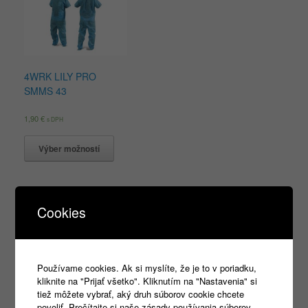
4WRK LILY PRO
SMMS 43
1,90
€
s DPH
Výber možností
Cookies
Products
search
Používame cookies. Ak si myslíte, že je to v poriadku,
kliknite na "Prijať všetko". Kliknutím na "Nastavenia" si
tiež môžete vybrať, aký druh súborov cookie chcete
Kategórie
povoliť.
Prečítajte si naše zásady používania súborov