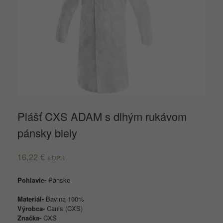
Plášť CXS ADAM s dlhým rukávom
pánsky biely
16,22
€
s DPH
Pohlavie-
Pánske
Materiál-
Bavlna 100%
Výrobca-
Canis (CXS)
Značka-
CXS