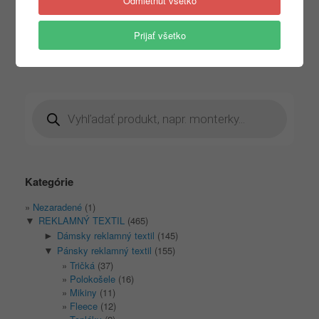
Odmietnuť všetko
Výber možností
Výber možností
Prijať všetko
Products
search
Kategórie
Nezaradené
(1)
REKLAMNÝ TEXTIL
(465)
▼
Dámsky reklamný textil
(145)
►
Pánsky reklamný textil
(155)
▼
Tričká
(37)
Polokošele
(16)
Mikiny
(11)
Fleece
(12)