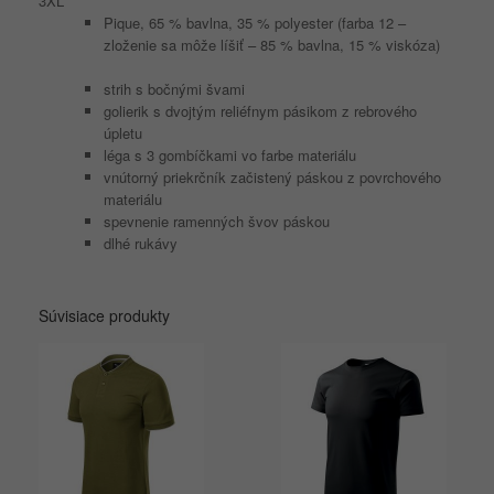
3XL
Pique, 65 % bavlna, 35 % polyester (farba 12 –
zloženie sa môže líšiť – 85 % bavlna, 15 % viskóza)
strih s bočnými švami
golierik s dvojtým reliéfnym pásikom z rebrového
úpletu
léga s 3 gombíčkami vo farbe materiálu
vnútorný priekrčník začistený páskou z povrchového
materiálu
spevnenie ramenných švov páskou
dlhé rukávy
Súvisiace produkty