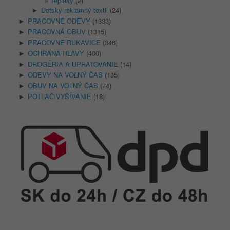
Tepláky
(2)
Detský reklamný textil
(24)
►
PRACOVNÉ ODEVY
(1333)
►
PRACOVNÁ OBUV
(1315)
►
PRACOVNÉ RUKAVICE
(346)
►
OCHRANA HLAVY
(400)
►
DROGÉRIA A UPRATOVANIE
(14)
►
ODEVY NA VOĽNÝ ČAS
(135)
►
OBUV NA VOĽNÝ ČAS
(74)
►
POTLAČ/VYŠÍVANIE
(18)
►