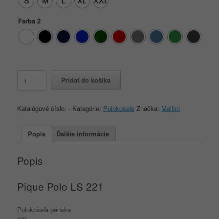
S
M
L
XL
XXL
Farba 2
množstvo
Pridať do košíka
Pique
Polo
LS
Katalógové číslo:
-
Kategórie:
Polokošele
Značka:
Malfini
221
3XL
Popis
Ďalšie informácie
Popis
Pique Polo LS
221
Polokošeľa pánska