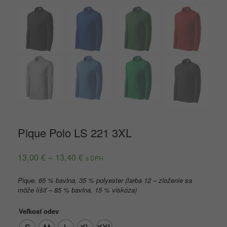
Pique Polo LS 221 3XL
13,00
€
–
13,40
€
s DPH
Pique, 65 % bavlna, 35 % polyester (farba 12 – zloženie sa
môže líšiť – 85 % bavlna, 15 % viskóza)
Veľkosť odev