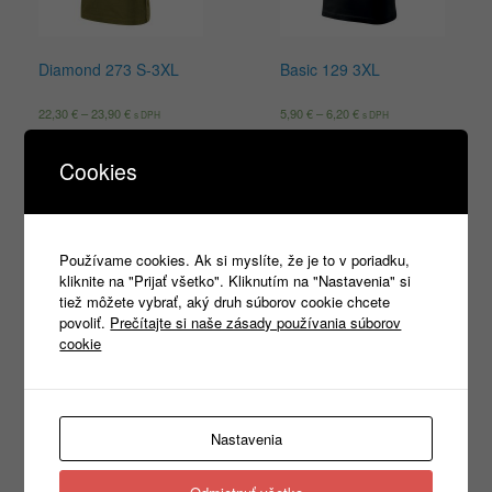
Diamond 273 S-3XL
Basic 129 3XL
22,30
€
–
23,90
€
5,90
€
–
6,20
€
s DPH
s DPH
Výber možností
Výber možností
Cookies
Používame cookies. Ak si myslíte, že je to v poriadku,
kliknite na "Prijať všetko". Kliknutím na "Nastavenia" si
tiež môžete vybrať, aký druh súborov cookie chcete
povoliť.
Prečítajte si naše zásady používania súborov
cookie
Single J. 202 S-2XL
Single J. 202 3XL
Nastavenia
8,10
€
–
8,80
€
9,10
€
–
10,00
€
s DPH
s DPH