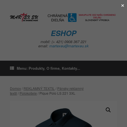
×
Skip
to
content
ESHOP
mobil: (+ 421) 0908 367 221
email:
martexeu@martexeu.sk
Menu: Produkty, O firme, Kontakty...
Domov
/
REKLAMNÝ TEXTIL
/
Pánsky reklamný
textil
/
Polokošele
/ Pique Polo LS 221 3XL