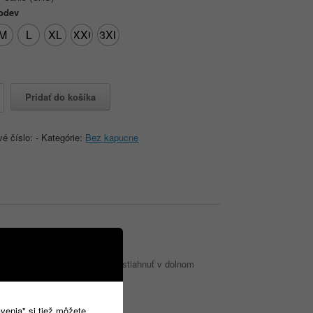
 odev
M
L
XL
XXL
3XL
o
Pridať do košíka
vé číslo:
-
Kategórie:
Bez kapucne
adnom počasí. Bundu je možné stiahnuť v dolnom
avenia" si tiež môžete