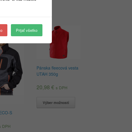
ko
Prijať všetko
Pánska fleecová vesta
UTAH 350g
20,98
€
s DPH
Výber možností
ECO-S
s DPH