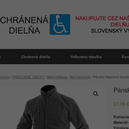
s
Chránená dielňa
Veľkostná tabuľka
Kon
Domov
/
PRACOVNÉ ODEVY
/
Mikiny/fleece
/
Bez kapucne
/ Pánska fleecová bund
Páns
27,09
Pohlavi
Materiál
Výrobca