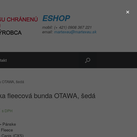
×
ESHOP
mobil: (+ 421) 0908 367 221
email:
martexeu@martexeu.sk
takt
a OTAWA, šedá
ka fleecová bunda OTAWA, šedá
€
s DPH
e-
Pánske
-
Fleece
-
Canis (CXS)