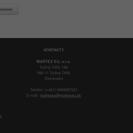
ožností
KONTAKTY
MARTEX EU, s.r.o.
Vyšný Orlík 149
090 11 Vyšný Orlík
Slovensko
Telefón: (+421) 0908367221
E-mail:
martexeu@martexeu.sk
R)