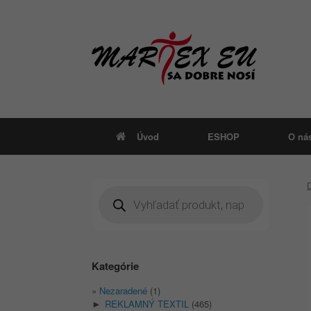
Skip
to
content
Úvod
ESHOP
O ná
Products
search
Kategórie
Nezaradené
(1)
REKLAMNÝ TEXTIL
(465)
►