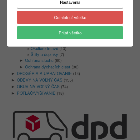
Nastavenia
PRACOVNÉ ODEVY
(1333)
►
PRACOVNÁ OBUV
(1315)
►
PRACOVNÉ RUKAVICE
(346)
►
Odmietnuť všetko
OCHRANA HLAVY
(400)
▼
Ochrana hlavy
(86)
►
Prijať všetko
Ochrana zraku
(87)
▼
Okuliare číre
(24)
Okuliare tmavé
(13)
Štíty a doplnky
(7)
Ochrana sluchu
(60)
►
Ochrana dýchacích ciest
(36)
►
DROGÉRIA A UPRATOVANIE
(14)
►
ODEVY NA VOĽNÝ ČAS
(135)
►
OBUV NA VOĽNÝ ČAS
(74)
►
POTLAČ/VYŠÍVANIE
(18)
►