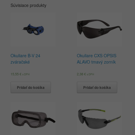
Súvisiace produkty
Okuliare B-V 24
Okuliare CXS OPSIS
zváračské
ALAVO tmavý zorník
15,55
€
2,38
€
s DPH
s DPH
Pridať do košíka
Pridať do košíka