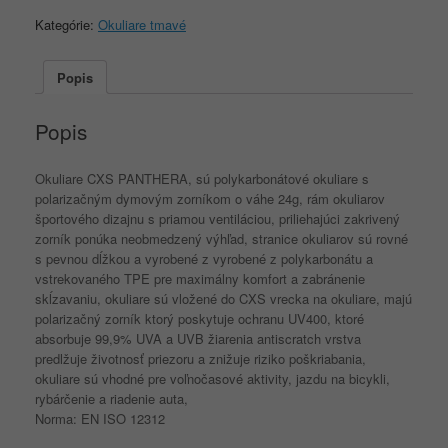
PANTHERA
Kategórie:
Okuliare tmavé
Popis
Popis
Okuliare CXS PANTHERA, sú polykarbonátové okuliare s
polarizačným dymovým zorníkom o váhe 24g, rám okuliarov
športového dizajnu s priamou ventiláciou, priliehajúci zakrivený
zorník ponúka neobmedzený výhľad, stranice okuliarov sú rovné
s pevnou dĺžkou a vyrobené z vyrobené z polykarbonátu a
vstrekovaného TPE pre maximálny komfort a zabránenie
skĺzavaniu, okuliare sú vložené do CXS vrecka na okuliare, majú
polarizačný zorník ktorý poskytuje ochranu UV400, ktoré
absorbuje 99,9% UVA a UVB žiarenia antiscratch vrstva
predlžuje životnosť priezoru a znižuje riziko poškriabania,
okuliare sú vhodné pre voľnočasové aktivity, jazdu na bicykli,
rybárčenie a riadenie auta,
Norma: EN ISO 12312