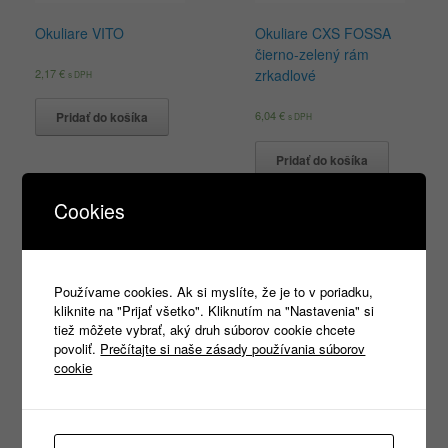
Okuliare VITO
Okuliare CXS FOSSA
čierno-zelený rám
2,17
€
zrkadlové
s DPH
6,04
€
Pridať do košíka
s DPH
Pridať do košíka
Cookies
Products
search
Používame cookies. Ak si myslíte, že je to v poriadku,
kliknite na "Prijať všetko". Kliknutím na "Nastavenia" si
tiež môžete vybrať, aký druh súborov cookie chcete
povoliť.
Prečítajte si naše zásady používania súborov
cookie
Kategórie
Nezaradené
(1)
REKLAMNÝ TEXTIL
(465)
►