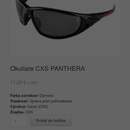
Okuliare CXS PANTHERA
11,20
€
s DPH
Farba zorníkov-
Dymové
Vlastnosť-
Úprava proti poškriabaniu
Výrobca-
Canis (CXS)
Značka-
CXS
množstvo
Pridať do košíka
Okuliare
CXS