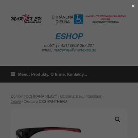
×
Skip
to
content
ESHOP
mobil: (+ 421) 0908 367 221
email:
martexeu@martexeu.sk
Menu: Produkty, O firme, Kontakty...
Domov
/
OCHRANA HLAVY
/
Ochrana zraku
/
Okuliare
tmavé
/ Okuliare CXS PANTHERA