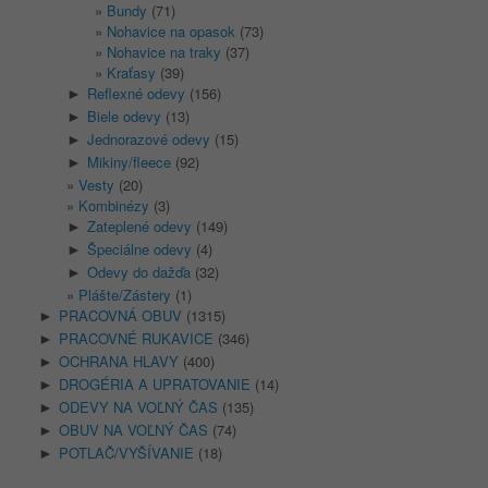
Bundy
(71)
Nohavice na opasok
(73)
Nohavice na traky
(37)
Kraťasy
(39)
Reflexné odevy
(156)
►
Biele odevy
(13)
►
Jednorazové odevy
(15)
►
Mikiny/fleece
(92)
►
Vesty
(20)
Kombinézy
(3)
Zateplené odevy
(149)
►
Špeciálne odevy
(4)
►
Odevy do dažďa
(32)
►
Plášte/Zástery
(1)
PRACOVNÁ OBUV
(1315)
►
PRACOVNÉ RUKAVICE
(346)
►
OCHRANA HLAVY
(400)
►
DROGÉRIA A UPRATOVANIE
(14)
►
ODEVY NA VOĽNÝ ČAS
(135)
►
OBUV NA VOĽNÝ ČAS
(74)
►
POTLAČ/VYŠÍVANIE
(18)
►