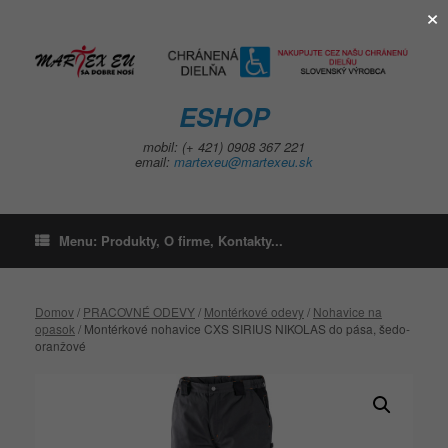
×
Skip
to
content
ESHOP
mobil: (+ 421) 0908 367 221
email:
martexeu@martexeu.sk
Menu: Produkty, O firme, Kontakty...
Domov
/
PRACOVNÉ ODEVY
/
Montérkové odevy
/
Nohavice na
opasok
/ Montérkové nohavice CXS SIRIUS NIKOLAS do pása, šedo-
oranžové