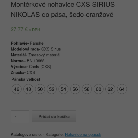
Montérkové nohavice CXS SIRIUS
NIKOLAS do pása, šedo-oranžové
27,77
€
s DPH
Pohlavie-
Pánske
Modelová rada-
CXS Sirius
Materiál-
Zmesový materiál
Norma
–
EN 13688
Výrobca-
Canis (CXS)
Značka-
CXS
Pánska veľkosť
46
48
50
52
54
56
58
60
62
64
množstvo
Pridať do košíka
Montérkové
nohavice
CXS
Katalógové číslo:
-
Kategórie:
Nohavice na opasok
SIRIUS