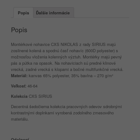
NIKOLAS
do
Popis
Ďalšie informácie
pása,
šedo-
Popis
oranžové
Montérkové nohavice CXS NIKOLAS z rady SIRIUS majú
zosilnené kolená a spodnú časť nohavíc (600D polyester) s
možnosťou vloženia kolenných výztuh. Montérky majú pevný
pás a pútka na opasok. Na nohaviciach sú predné klinové
vrecká, zadné vrecká s klopami a bočné multifunkčné vrecká.
Materiál:
kanvas 65% polyester, 35% bavlna – 270 g/m²
Veľkosť:
46-64
Kolekcia
CXS SIRIUS
Decentná šedočierna kolekcia pracovných odevov sdrobnými
kontrastnými doplnkami vyrobená zodolného zmesového
materiálu.
Odolnosť