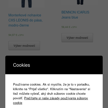
BENNON ICARUS
Monterkové nohavice
Jeans blue
CXS LEONIS do pása,
modro-čierne
56,44
€
s DPH
94,97
€
s DPH
Výber možností
Výber možností
Cookies
Používame cookies. Ak si myslíte, že je to v poriadku,
kliknite na "Prijať všetko". Kliknutím na "Nastavenia" si
tiež môžete vybrať, aký druh súborov cookie chcete
povoliť.
Prečítajte si naše zásady používania súborov
PROCERA
PROCERA OPTIFIT
cookie
FLEXMOTION
nohavice na opasok