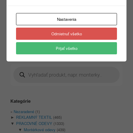
nohavice s elastickým
pásom
21,00
€
s DPH
Nastavenia
20,00
€
Výber možností
s DPH
Odmietnuť všetko
Výber možností
Prijať všetko
Products
search
Kategórie
Nezaradené
(1)
REKLAMNÝ TEXTIL
(465)
►
PRACOVNÉ ODEVY
(1333)
▼
Montérkové odevy
(439)
▼