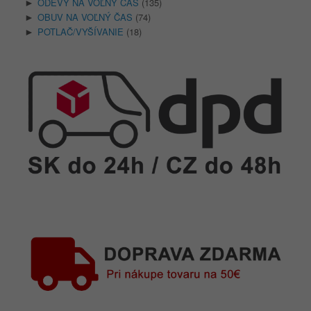
ODEVY NA VOĽNÝ ČAS
(135)
►
OBUV NA VOĽNÝ ČAS
(74)
►
POTLAČ/VYŠÍVANIE
(18)
►