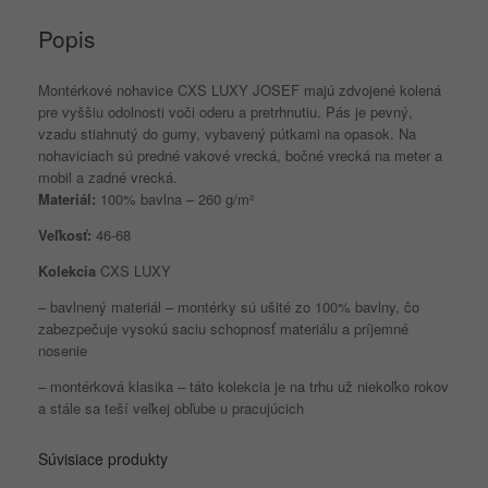
čierno-
Popis
oranžové
Montérkové nohavice CXS LUXY JOSEF majú zdvojené kolená
pre vyššiu odolnosti voči oderu a pretrhnutiu. Pás je pevný,
vzadu stiahnutý do gumy, vybavený pútkami na opasok. Na
nohaviciach sú predné vakové vrecká, bočné vrecká na meter a
mobil a zadné vrecká.
Materiál:
100% bavlna – 260 g/m²
Veľkosť:
46-68
Kolekcia
CXS LUXY
– bavlnený materiál – montérky sú ušité zo 100% bavlny, čo
zabezpečuje vysokú saciu schopnosť materiálu a príjemné
nosenie
– montérková klasika – táto kolekcia je na trhu už niekoľko rokov
a stále sa teší veľkej obľube u pracujúcich
Súvisiace produkty