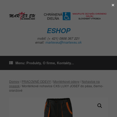
×
Skip
to
content
ESHOP
mobil: (+ 421) 0908 367 221
email:
martexeu@martexeu.sk
Menu: Produkty, O firme, Kontakty...
Domov
/
PRACOVNÉ ODEVY
/
Montérkové odevy
/
Nohavice na
opasok
/ Montérkové nohavice CXS LUXY JOSEF do pása, čierno-
oranžové