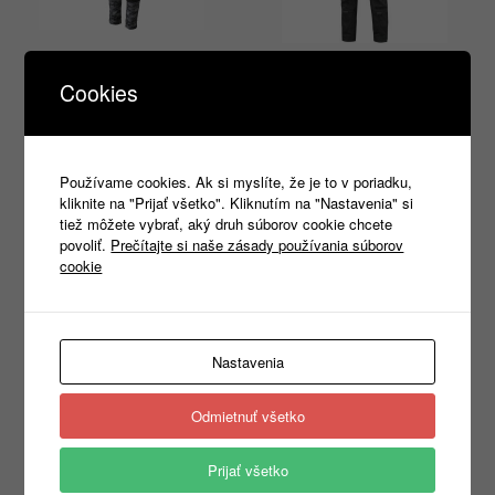
BENNON PREDATOR
Monterkové nohavice
Trousers black/grey
Cookies
CXS LEONIS do pása,
čierno-šedé
67,72
€
s DPH
94,97
€
s DPH
Výber možností
Používame cookies. Ak si myslíte, že je to v poriadku,
kliknite na "Prijať všetko". Kliknutím na "Nastavenia" si
Výber možností
tiež môžete vybrať, aký druh súborov cookie chcete
povoliť.
Prečítajte si naše zásady používania súborov
cookie
Products
search
Nastavenia
Odmietnuť všetko
Kategórie
Prijať všetko