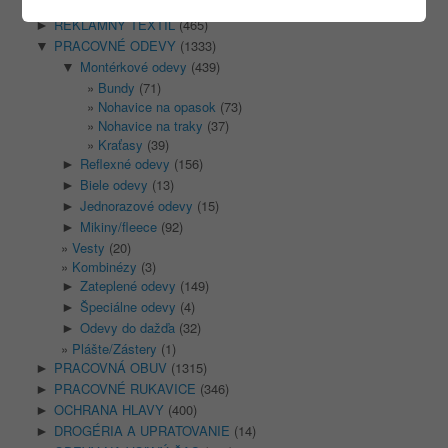
Nezaradené
(1)
REKLAMNÝ TEXTIL
(465)
►
PRACOVNÉ ODEVY
(1333)
▼
Montérkové odevy
(439)
▼
Bundy
(71)
Nohavice na opasok
(73)
Nohavice na traky
(37)
Kraťasy
(39)
Reflexné odevy
(156)
►
Biele odevy
(13)
►
Jednorazové odevy
(15)
►
Mikiny/fleece
(92)
►
Vesty
(20)
Kombinézy
(3)
Zateplené odevy
(149)
►
Špeciálne odevy
(4)
►
Odevy do dažďa
(32)
►
Plášte/Zástery
(1)
PRACOVNÁ OBUV
(1315)
►
PRACOVNÉ RUKAVICE
(346)
►
OCHRANA HLAVY
(400)
►
DROGÉRIA A UPRATOVANIE
(14)
►