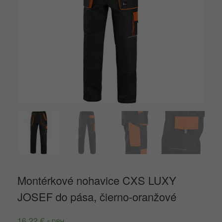
Montérkové nohavice CXS LUXY
JOSEF do pása, čierno-oranžové
16,22
€
s DPH