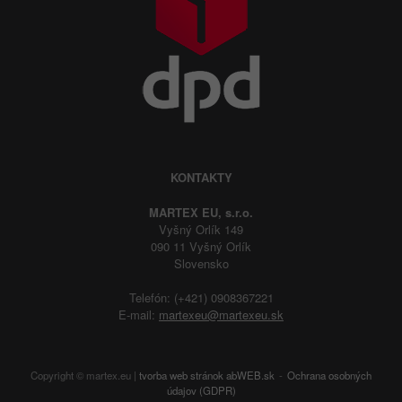
KONTAKTY
MARTEX EU, s.r.o.
Vyšný Orlík 149
090 11 Vyšný Orlík
Slovensko
Telefón: (+421) 0908367221
E-mail:
martexeu@martexeu.sk
Copyright © martex.eu |
tvorba web stránok
abWEB.sk
Ochrana osobných
údajov (GDPR)