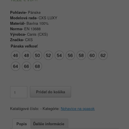
Pohlavie-
Pánske
Modelová rada-
CXS LUXY
Materiál-
Bavlna 100%
Norma-
EN 13688
Výrobca-
Canis (CXS)
Značka-
CXS
Pánska veľkosť
46
48
50
52
54
56
58
60
62
64
66
68
množstvo
Pridať do košíka
Montérkové
nohavice
CXS
Katalógové číslo:
-
Kategórie:
Nohavice na opasok
LUXY
JOSEF
do
Popis
Ďalšie informácie
pása,