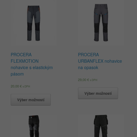
PROCERA
PROCERA
FLEXMOTION
URBANFLEX nohavice
nohavice s elastickým
na opasok
pásom
29,00
€
s DPH
20,00
€
s DPH
Výber možností
Výber možností