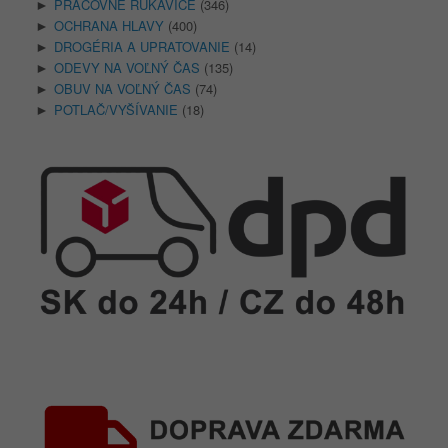
PRACOVNÉ RUKAVICE
(346)
►
OCHRANA HLAVY
(400)
►
DROGÉRIA A UPRATOVANIE
(14)
►
ODEVY NA VOĽNÝ ČAS
(135)
►
OBUV NA VOĽNÝ ČAS
(74)
►
POTLAČ/VYŠÍVANIE
(18)
►