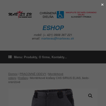
×
Skip
to
content
ESHOP
mobil: (+ 421) 0908 367 221
email:
martexeu@martexeu.sk
Menu: Produkty, O firme, Kontakty...
Domov
/
PRACOVNÉ ODEVY
/
Montérkové
odevy
/
Kraťasy
/ Montérkové kraťasy CXS SIRIUS ELIAS, šedo-
oranžové