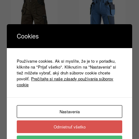
Cookies
Montérkové kraťasy
Montérkové kraťasy
CXS ORION DAVID,
CXS NAOS, modré
hnedo-čierna
54,24
€
Používame cookies. Ak si myslíte, že je to v poriadku,
s DPH
kliknite na "Prijať všetko". Kliknutím na "Nastavenia" si
20,30
€
s DPH
tiež môžete vybrať, aký druh súborov cookie chcete
Výber možností
povoliť.
Prečítajte si naše zásady používania súborov
Výber možností
cookie
Nastavenia
Products
search
Odmietnuť všetko