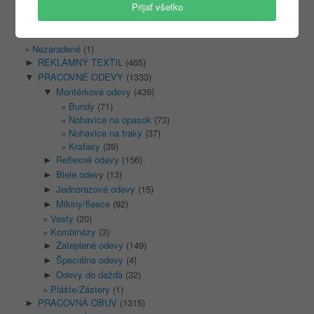
Prijať všetko
Kategórie
Nezaradené
(1)
REKLAMNÝ TEXTIL
(465)
►
PRACOVNÉ ODEVY
(1333)
▼
Montérkové odevy
(439)
▼
Bundy
(71)
Nohavice na opasok
(73)
Nohavice na traky
(37)
Kraťasy
(39)
Reflexné odevy
(156)
►
Biele odevy
(13)
►
Jednorazové odevy
(15)
►
Mikiny/fleece
(92)
►
Vesty
(20)
Kombinézy
(3)
Zateplené odevy
(149)
►
Špeciálne odevy
(4)
►
Odevy do dažďa
(32)
►
Plášte/Zástery
(1)
PRACOVNÁ OBUV
(1315)
►