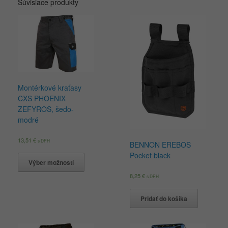
Súvisiace produkty
Montérkové kraťasy
CXS PHOENIX
ZEFYROS, šedo-
modré
13,51
€
s DPH
BENNON EREBOS
Pocket black
Výber možností
8,25
€
s DPH
Pridať do košíka