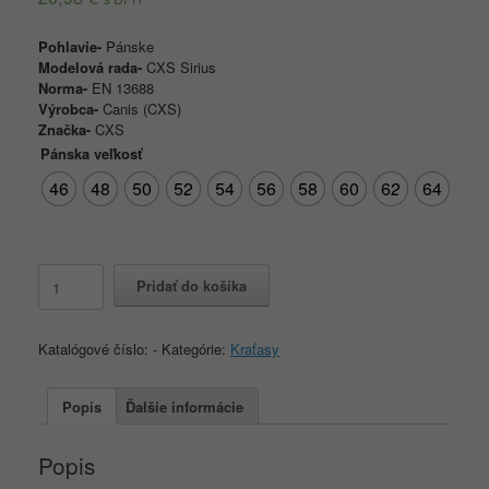
Pohlavie-
Pánske
Modelová rada-
CXS Sirius
Norma-
EN 13688
Výrobca-
Canis (CXS)
Značka-
CXS
Pánska veľkosť
46
48
50
52
54
56
58
60
62
64
množstvo
Pridať do košíka
Montérkové
kraťasy
CXS
Katalógové číslo:
-
Kategórie:
Kraťasy
SIRIUS
ELIAS,
šedo-
Popis
Ďalšie informácie
oranžové
Popis