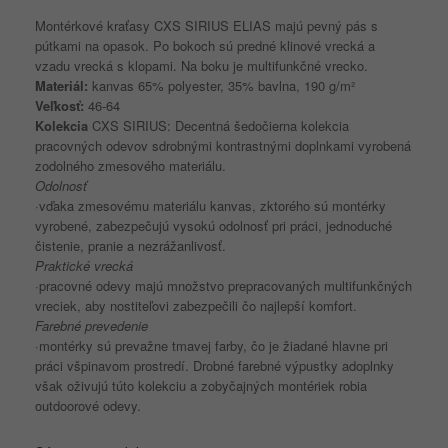
Montérkové kraťasy CXS SIRIUS ELIAS majú pevný pás s
pútkami na opasok. Po bokoch sú predné klinové vrecká a
vzadu vrecká s klopami. Na boku je multifunkčné vrecko.
Materiál:
kanvas 65% polyester, 35% bavlna, 190 g/m²
Veľkosť:
46-64
Kolekcia
CXS SIRIUS: Decentná šedočierna kolekcia
pracovných odevov sdrobnými kontrastnými doplnkami vyrobená
zodolného zmesového materiálu.
Odolnosť
·vďaka zmesovému materiálu kanvas, zktorého sú montérky
vyrobené, zabezpečujú vysokú odolnosť pri práci, jednoduché
čistenie, pranie a nezrážanlivosť.
Praktické vrecká
·pracovné odevy majú množstvo prepracovaných multifunkčných
vreciek, aby nostiteľovi zabezpečili čo najlepší komfort.
Farebné prevedenie
·montérky sú prevažne tmavej farby, čo je žiadané hlavne pri
práci všpinavom prostredí. Drobné farebné výpustky adoplnky
však oživujú túto kolekciu a zobyčajných montériek robia
outdoorové odevy.