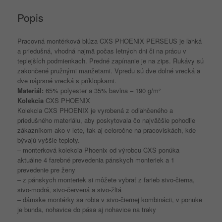
Popis
Pracovná montérková blúza CXS PHOENIX PERSEUS je ľahká
a priedušná, vhodná najmä počas letných dni či na prácu v
teplejších podmienkach. Predné zapínanie je na zips. Rukávy sú
zakončené pružnými manžetami. Vpredu sú dve dolné vrecká a
dve náprsné vrecká s príklopkami.
Materiál:
65% polyester a 35% bavlna – 190 g/m²
Kolekcia
CXS PHOENIX
Kolekcia CXS PHOENIX je vyrobená z odľahčeného a
priedušného materiálu, aby poskytovala čo najväčšie pohodlie
zákazníkom ako v lete, tak aj celoročne na pracoviskách, kde
bývajú vyššie teploty.
– monterková kolekcia Phoenix od výrobcu CXS ponúka
aktuálne 4 farebné prevedenia pánskych monteriek a 1
prevedenie pre ženy
– z pánskych monteriek si môžete vybrať z farieb sivo-čierna,
sivo-modrá, sivo-červená a sivo-žltá
– dámske montérky sa robia v sivo-čiernej kombinácii, v ponuke
je bunda, nohavice do pása aj nohavice na traky