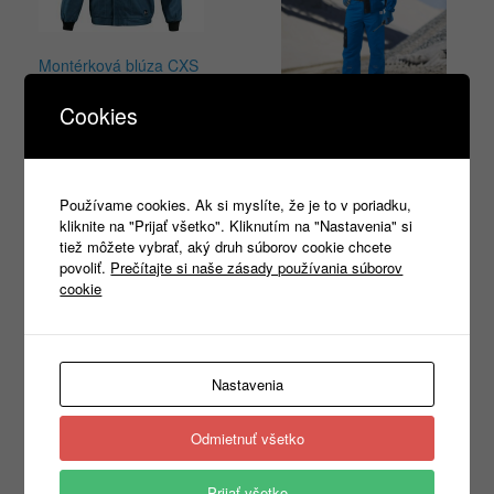
Montérková blúza CXS
LUXY EDA- modro-
Cookies
petrolejová
Blúza ARDON®4TECH
24,78
€
s DPH
01
Používame cookies. Ak si myslíte, že je to v poriadku,
Výber možností
28,00
€
s DPH
kliknite na "Prijať všetko". Kliknutím na "Nastavenia" si
tiež môžete vybrať, aký druh súborov cookie chcete
Výber možností
povoliť.
Prečítajte si naše zásady používania súborov
cookie
Nastavenia
Products
search
Odmietnuť všetko
Prijať všetko