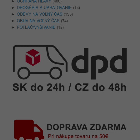
OCHRANA HLAVY
(400)
►
DROGÉRIA A UPRATOVANIE
(14)
►
ODEVY NA VOĽNÝ ČAS
(135)
►
OBUV NA VOĽNÝ ČAS
(74)
►
POTLAČ/VYŠÍVANIE
(18)
►