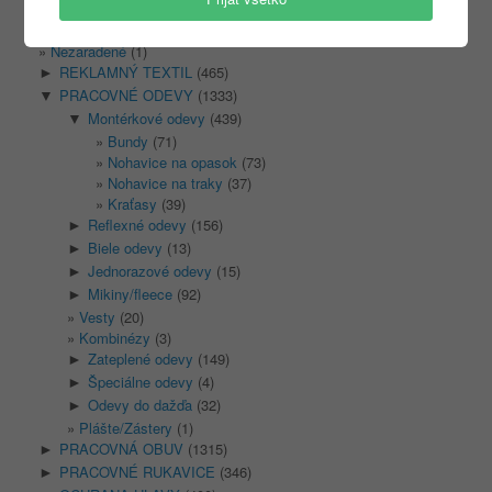
Kategórie
Nezaradené
(1)
REKLAMNÝ TEXTIL
(465)
►
PRACOVNÉ ODEVY
(1333)
▼
Montérkové odevy
(439)
▼
Bundy
(71)
Nohavice na opasok
(73)
Nohavice na traky
(37)
Kraťasy
(39)
Reflexné odevy
(156)
►
Biele odevy
(13)
►
Jednorazové odevy
(15)
►
Mikiny/fleece
(92)
►
Vesty
(20)
Kombinézy
(3)
Zateplené odevy
(149)
►
Špeciálne odevy
(4)
►
Odevy do dažďa
(32)
►
Plášte/Zástery
(1)
PRACOVNÁ OBUV
(1315)
►
PRACOVNÉ RUKAVICE
(346)
►