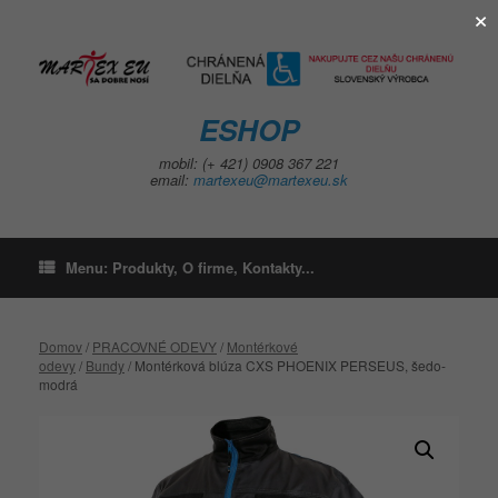
×
Skip
to
content
ESHOP
mobil: (+ 421) 0908 367 221
email:
martexeu@martexeu.sk
Menu: Produkty, O firme, Kontakty...
Domov
/
PRACOVNÉ ODEVY
/
Montérkové
odevy
/
Bundy
/ Montérková blúza CXS PHOENIX PERSEUS, šedo-
modrá