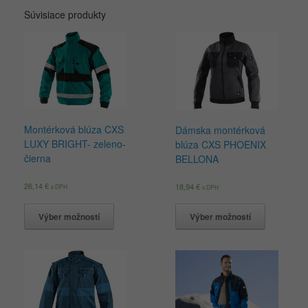
Súvisiace produkty
Montérková blúza CXS
Dámska montérková
LUXY BRIGHT- zeleno-
blúza CXS PHOENIX
čierna
BELLONA
26,14
€
18,94
€
s DPH
s DPH
Výber možností
Výber možností