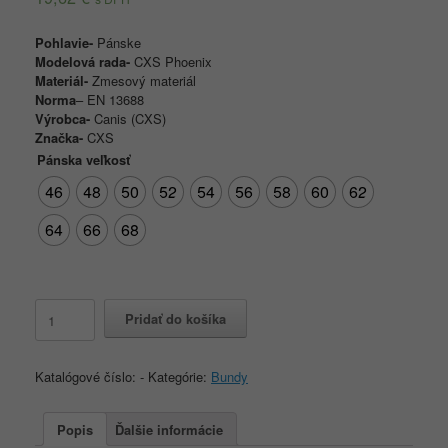
Pohlavie-
Pánske
Modelová rada-
CXS Phoenix
Materiál-
Zmesový materiál
Norma
–
EN 13688
Výrobca-
Canis (CXS)
Značka-
CXS
Pánska veľkosť
46
48
50
52
54
56
58
60
62
64
66
68
množstvo
Pridať do košíka
Montérková
blúza
CXS
Katalógové číslo:
-
Kategórie:
Bundy
PHOENIX
PERSEUS,
šedo-
Popis
Ďalšie informácie
modrá