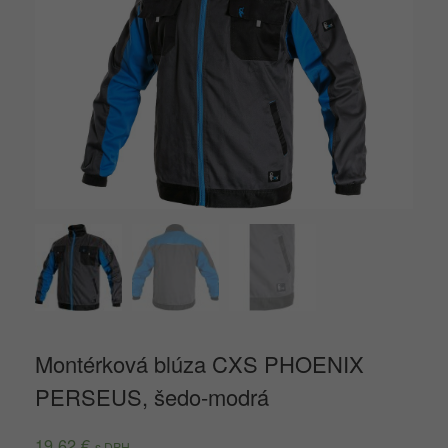
Montérková blúza CXS PHOENIX
PERSEUS, šedo-modrá
19,62
€
s DPH