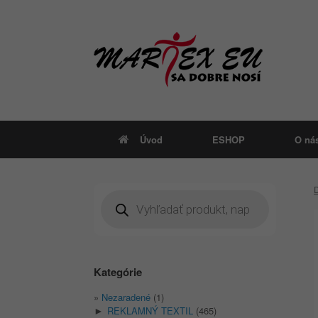
Skip
to
content
Úvod
ESHOP
O ná
Products
search
Kategórie
Nezaradené
(1)
REKLAMNÝ TEXTIL
(465)
►