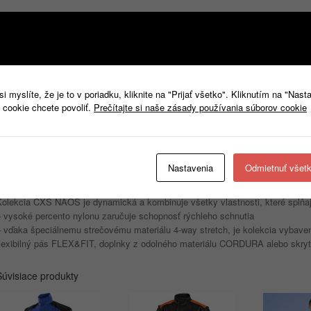
Pánska montérková blúza CXS NAOS s kontrastnými farebnými a reflexnými d
rozťahovanie materiálu vo všetkých štyroch smeroch a tým aj jednoduchý a v
schopnosť rychlého schnutia. Blúza je na exponovaných miestach vybavená
nastaviteľná manžeta. Blúza má 3 náprsné vrecká na zips (z toho dve sú skry
vrecúško na ľavom rukáve. V bočných častiach pod rukávmi a v zadnej časti je
sieťovaná podšívka.
 myslíte, že je to v poriadku, kliknite na "Prijať všetko". Kliknutím na "Nast
Základný materiál:
kanvas 93% nylon, 7% elastan.
 cookie chcete povoliť.
Prečítajte si naše zásady používania súborov cookie
CORDURA®:
100% nylon.
Doplnkový materiál:
100% polyester.
Gramáž:
220 g/m2.
Norma:
EN ISO 13688.
Nastavenia
Odmietnuť všet
Veľkosť:
46-64.
Kolekcie
CXS NAOS
Kolekcia CXS NAOS je dynamická a kombinuje všetky vlastnosti, které spĺň
– vysoké percento nylonu zaručuje schopnosť rýchleho schnutia
– vďaka špeciálnemu strečovému materiálu 4-way stretch, je kolekcia vybave
flexibilný pás FLEX&FIT, doplnky z odolného materiálu CORDURA alebo skryté
Súvisiace produkty