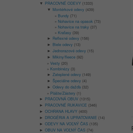
PRACOVNÉ ODEVY
(1333)
▼
Montérkové odevy
(439)
▼
Bundy
(71)
Nohavice na opasok
(73)
Nohavice na traky
(37)
Kraťasy
(39)
Reflexné odevy
(156)
►
Biele odevy
(13)
►
Jednorazové odevy
(15)
►
Mikiny/fleece
(92)
►
Vesty
(20)
Kombinézy
(3)
Zateplené odevy
(149)
►
Špeciálne odevy
(4)
►
Odevy do dažďa
(32)
►
Plášte/Zástery
(1)
PRACOVNÁ OBUV
(1315)
►
PRACOVNÉ RUKAVICE
(346)
►
OCHRANA HLAVY
(400)
►
DROGÉRIA A UPRATOVANIE
(14)
►
ODEVY NA VOĽNÝ ČAS
(135)
►
OBUV NA VOĽNÝ ČAS
(74)
►