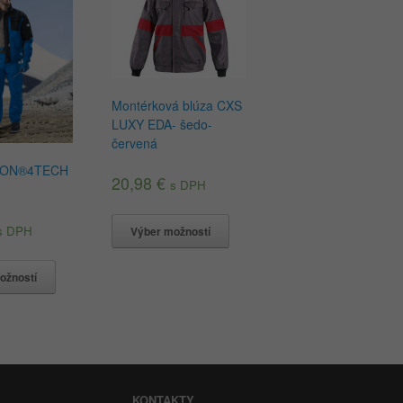
Montérková blúza CXS
LUXY EDA- šedo-
červená
DON®4TECH
20,98
€
s DPH
s DPH
Výber možností
ožností
KONTAKTY