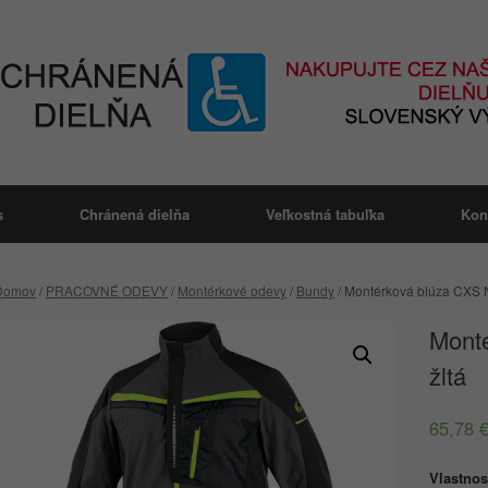
s
Chránená dielňa
Veľkostná tabuľka
Kon
Domov
/
PRACOVNÉ ODEVY
/
Montérkové odevy
/
Bundy
/ Montérková blúza CXS N
Mont
žltá
65,78
Vlastnos