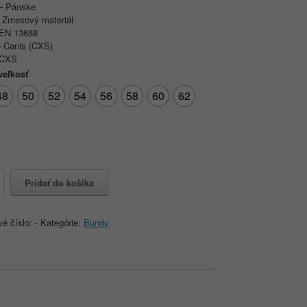
e-
Pánske
-
Zmesový materiál
EN 13688
-
Canis (CXS)
CXS
veľkosť
48
50
52
54
56
58
60
62
o
Pridať do košíka
vá
vé číslo:
-
Kategórie:
Bundy