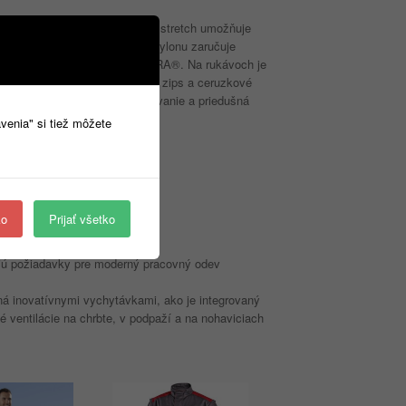
oplnkami. Konštrukcia 4-way stretch umožňuje
oľný pohyb. Vysoké percento nylonu zaručuje
 doplnkami z materiálu CORDURA®. Na rukávoch je
té) a tiež dve bočné vrecká na zips a ceruzkové
 ventilácia pre lepšie odvetrávanie a priedušná
avenia" si tiež môžete
ko
Prijať všetko
ajú požiadavky pre moderný pracovný odev
ná inovatívnymi vychytávkami, ako je integrovaný
 ventilácie na chrbte, v podpaží a na nohaviciach