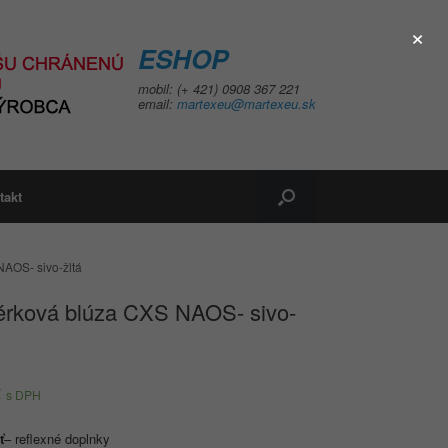
×
ESHOP
mobil: (+ 421) 0908 367 221
email:
martexeu@martexeu.sk
takt
AOS- sivo-žltá
érková blúza CXS NAOS- sivo-
€
s DPH
ť
–
reflexné doplnky