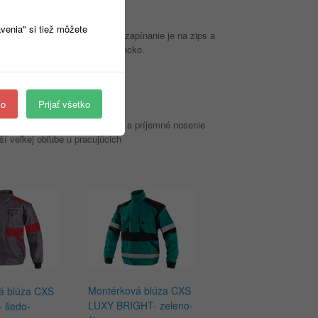
avenia" si tiež môžete
é pružnou manžetou. Predné zapínanie je na zips a
čné vrecká a skryté náprsné vrecko.
ko
Prijať všetko
okú saciu schopnosť materiálu a príjemné nosenie
ší veľkej obľube u pracujúcich
Montérková blúza CXS
á blúza CXS
LUXY BRIGHT- zeleno-
 šedo-