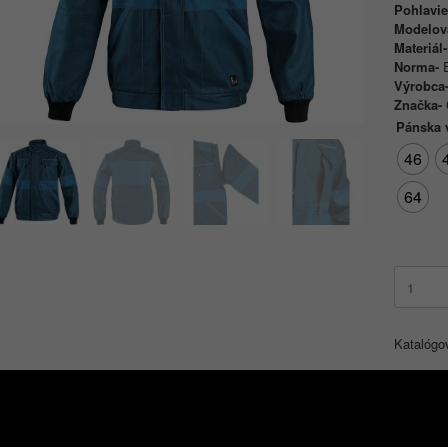
Pohlavi
Modelov
Materiál
Norma-
Výrobca
Značka-
Pánska 
46
64
množstv
Montérko
blúza
CXS
Katalógo
LUXY
EDA-
modro-
Popis
Ďalšie informácie
petrolejo