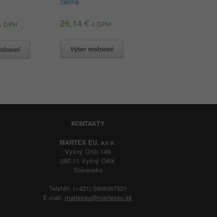
čierna
26,14
€
s DPH
s DPH
Výber možností
ožností
KONTAKTY
MARTEX EU, s.r.o.
Vyšný Orlík 149
090 11 Vyšný Orlík
Slovensko
Telefón: (+421) 0908367221
E-mail:
martexeu@martexeu.sk