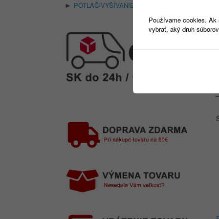
POTLAČ/VYŠÍVANIE
(18)
►
Používame cookies. Ak si
vybrať, aký druh súborov
M
–