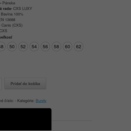
e-
Pánske
á rada-
CXS LUXY
-
Bavlna 100%
EN 13688
-
Canis (CXS)
CXS
veľkosť
48
50
52
54
56
58
60
62
o
Pridať do košíka
vá
vé číslo:
-
Kategórie:
Bundy
vá