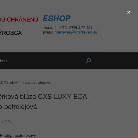
×
ESHOP
mobil: (+ 421) 0908 367 221
email:
martexeu@martexeu.sk
takt
LUXY EDA- modro-petrolejová
érková blúza CXS LUXY EDA-
-petrolejová
€
s DPH
ť-
odopínacie rukávy