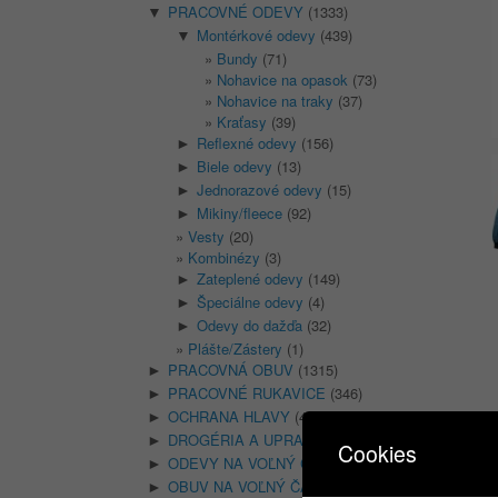
PRACOVNÉ ODEVY
(1333)
▼
Montérkové odevy
(439)
▼
Bundy
(71)
Nohavice na opasok
(73)
Nohavice na traky
(37)
Kraťasy
(39)
Reflexné odevy
(156)
►
Biele odevy
(13)
►
Jednorazové odevy
(15)
►
Mikiny/fleece
(92)
►
Vesty
(20)
Kombinézy
(3)
Zateplené odevy
(149)
►
Špeciálne odevy
(4)
►
Odevy do dažďa
(32)
►
Plášte/Zástery
(1)
PRACOVNÁ OBUV
(1315)
►
PRACOVNÉ RUKAVICE
(346)
►
OCHRANA HLAVY
(400)
►
DROGÉRIA A UPRATOVANIE
(14)
►
Cookies
ODEVY NA VOĽNÝ ČAS
(135)
►
OBUV NA VOĽNÝ ČAS
(74)
►