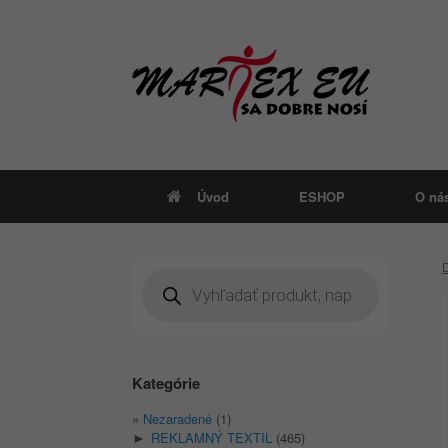
Skip
to
content
Úvod
ESHOP
O ná
Products
search
Kategórie
Nezaradené
(1)
REKLAMNÝ TEXTIL
(465)
►