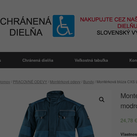
s
Chránená dielňa
Veľkostná tabuľka
Kon
Domov
/
PRACOVNÉ ODEVY
/
Montérkové odevy
/
Bundy
/ Montérková blúza CXS 
Mont
modro
24,78
Vlastnos