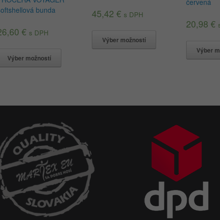
červená
softshellová bunda
45,42
€
s DPH
20,98
€
26,60
€
s DPH
Výber možností
Výber m
Výber možností