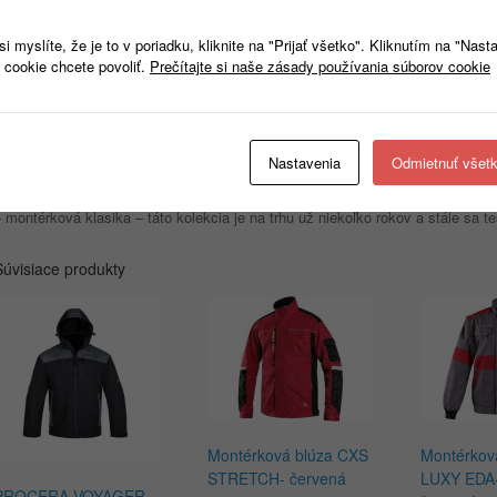
Popis
 myslíte, že je to v poriadku, kliknite na "Prijať všetko". Kliknutím na "Nast
Montérková blúza CXS LUXY EDA má odopínateľné rukávy, ktoré sú zakončen
 cookie chcete povoliť.
Prečítajte si naše zásady používania súborov cookie
je kryté lištou. Pás blúzy je stiahnutý do gumy. Blúza má náprsne vrecká, bo
ateriál:
100% bavlna – 260 g/m²
Veľkosť:
46-64
Nastavenia
Odmietnuť všet
Kolekcia:
CXS LUXY
– bavlnený materiál – montérky sú ušité zo 100% bavlny, čo zabezpečuje vys
 montérková klasika – táto kolekcia je na trhu už niekoľko rokov a stále sa te
Súvisiace produkty
Montérková blúza CXS
Montérkov
STRETCH- červená
LUXY EDA-
PROCERA VOYAGER