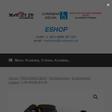
×
Skip
to
content
ESHOP
mobil: (+ 421) 0908 367 221
email:
martexeu@martexeu.sk
Menu: Produkty, O firme, Kontakty...
Domov
/
PRACOVNÁ OBUV
/
Členková obuv
/
S ochrannými
prvkami
/ LOS ANGELES S3