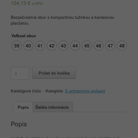
104,13
€
s DPH
Bezpečnostná obuv s kompozitnou tužinkou a kevlarovou
planžetou.
Veľkosť obuv
39
40
41
42
43
44
45
46
47
48
množstvo
Pridať do košíka
LOS
ANGELES
S3
Katalógové číslo:
-
Kategórie:
S ochrannými prvkami
Popis
Ďalšie informácie
Popis