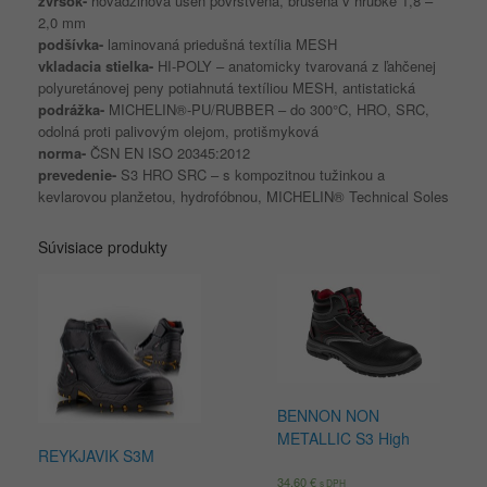
zvršok-
hovädzinová useň povrstvená, brúsená v hrúbke 1,8 –
2,0 mm
podšívka-
laminovaná priedušná textília MESH
vkladacia
stielka-
HI-POLY – anatomicky tvarovaná z ľahčenej
polyuretánovej peny potiahnutá textíliou MESH, antistatická
podrážka-
MICHELIN®-PU/RUBBER – do 300°C, HRO, SRC,
odolná proti palivovým olejom, protišmyková
norma-
ČSN EN ISO 20345:2012
prevedenie-
S3 HRO SRC – s kompozitnou tužinkou a
kevlarovou planžetou, hydrofóbnou, MICHELIN® Technical Soles
Súvisiace produkty
BENNON NON
METALLIC S3 High
REYKJAVIK S3M
34,60
€
s DPH