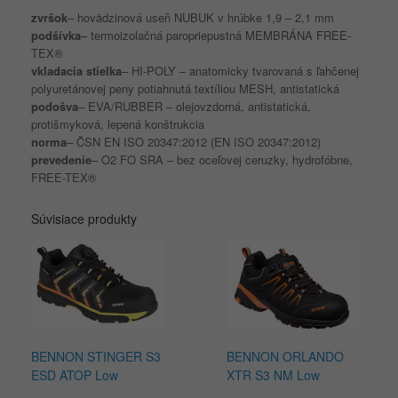
zvršok
– hovädzinová useň NUBUK v hrúbke 1,9 – 2,1 mm
podšívka
– termoizolačná paropriepustná MEMBRÁNA FREE-
TEX®
vkladacia stielka
– HI-POLY – anatomicky tvarovaná s ľahčenej
polyuretánovej peny potiahnutá textíliou MESH, antistatická
podošva
– EVA/RUBBER – olejovzdorná, antistatická,
protišmyková, lepená konštrukcia
norma
– ČSN EN ISO 20347:2012 (EN ISO 20347:2012)
prevedenie
– O2 FO SRA – bez oceľovej ceruzky, hydrofóbne,
FREE-TEX®
Súvisiace produkty
BENNON STINGER S3
BENNON ORLANDO
ESD ATOP Low
XTR S3 NM Low