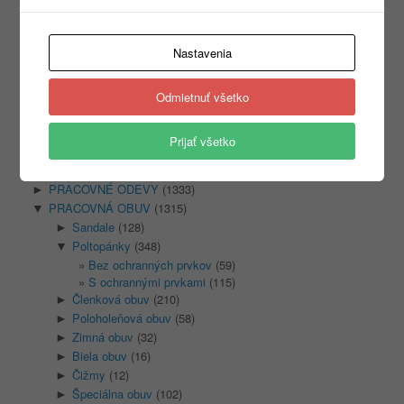
Products
search
Nastavenia
Odmietnuť všetko
Kategórie
Prijať všetko
Nezaradené
(1)
REKLAMNÝ TEXTIL
(465)
►
PRACOVNÉ ODEVY
(1333)
►
PRACOVNÁ OBUV
(1315)
▼
Sandale
(128)
►
Poltopánky
(348)
▼
Bez ochranných prvkov
(59)
S ochrannými prvkami
(115)
Členková obuv
(210)
►
Poloholeňová obuv
(58)
►
Zimná obuv
(32)
►
Biela obuv
(16)
►
Čižmy
(12)
►
Špeciálna obuv
(102)
►