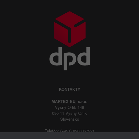
KONTAKTY
MARTEX EU, s.r.o.
Vyšný Orlík 149
090 11 Vyšný Orlík
Slovensko
Telefón: (+421) 0908367221
E-mail:
martexeu@martexeu.sk