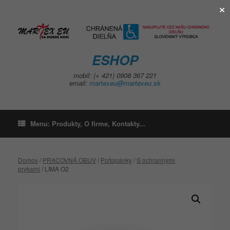
×
Skip
to
content
ESHOP
mobil: (+ 421) 0908 367 221
email:
martexeu@martexeu.sk
Menu: Produkty, O firme, Kontakty...
Domov
/
PRACOVNÁ OBUV
/
Poltopánky
/
S ochrannými
prvkami
/ LIMA O2