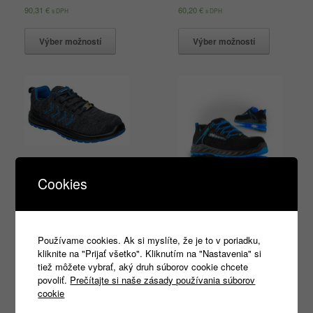
90,31
€
60,20
€
s DPH
s DPH
Výber možností
Výber možností
BENNON KNITTER S1
ESD Low
Cookies
CAROLINA S1P ESD
31,20
€
s DPH
54,96
€
s DPH
Používame cookies. Ak si myslíte, že je to v poriadku,
Výber možností
Výber možností
kliknite na "Prijať všetko". Kliknutím na "Nastavenia" si
tiež môžete vybrať, aký druh súborov cookie chcete
povoliť.
Prečítajte si naše zásady používania súborov
cookie