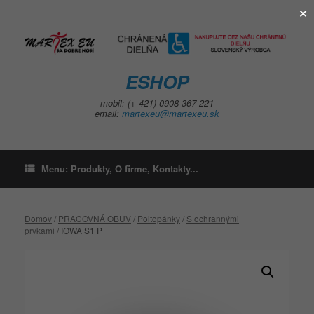
×
Skip
to
content
ESHOP
mobil: (+ 421) 0908 367 221
email:
martexeu@martexeu.sk
Menu: Produkty, O firme, Kontakty...
Domov
/
PRACOVNÁ OBUV
/
Poltopánky
/
S ochrannými
prvkami
/ IOWA S1 P