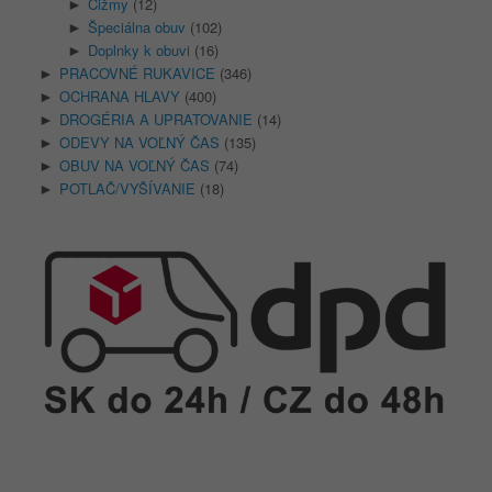
Čižmy
(12)
►
Špeciálna obuv
(102)
►
Doplnky k obuvi
(16)
►
PRACOVNÉ RUKAVICE
(346)
►
OCHRANA HLAVY
(400)
►
DROGÉRIA A UPRATOVANIE
(14)
►
ODEVY NA VOĽNÝ ČAS
(135)
►
OBUV NA VOĽNÝ ČAS
(74)
►
POTLAČ/VYŠÍVANIE
(18)
►