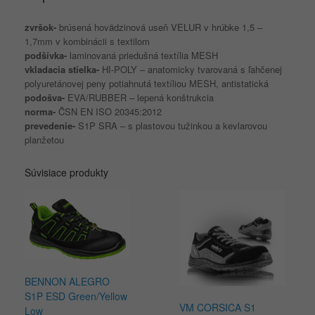
zvršok-
brúsená hovädzinová useň VELUR v hrúbke 1,5 –
1,7mm v kombinácii s textilom
podšívka-
laminovaná priedušná textília MESH
vkladacia
stielka-
HI-POLY – anatomicky tvarovaná s ľahčenej
polyuretánovej peny potiahnutá textíliou MESH, antistatická
podošva-
EVA/RUBBER – lepená konštrukcia
norma-
ČSN EN ISO 20345:2012
prevedenie-
S1P SRA – s plastovou tužinkou a kevlarovou
planžetou
Súvisiace produkty
BENNON ALEGRO
S1P ESD Green/Yellow
VM CORSICA S1
Low