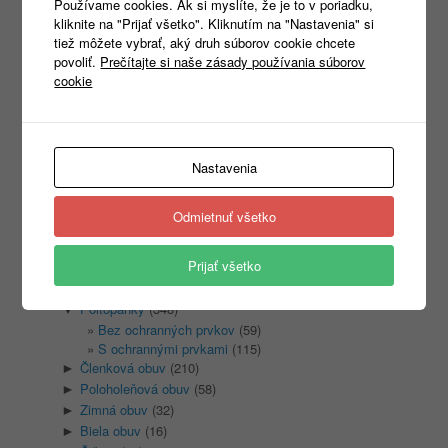
Používame cookies. Ak si myslíte, že je to v poriadku,
kliknite na "Prijať všetko". Kliknutím na "Nastavenia" si
tiež môžete vybrať, aký druh súborov cookie chcete
Products
povoliť.
Prečítajte si naše zásady používania súborov
search
cookie
Nastavenia
Kategórie
Nezaradené
(1)
Odmietnuť všetko
REKLAMNÝ TEXTIL
(465)
►
PRACOVNÉ ODEVY
(1333)
►
Prijať všetko
PRACOVNÁ OBUV
(1315)
▼
Sandale
(128)
►
Poltopánky
(348)
▼
Bez ochranných prvkov
(59)
S ochrannými prvkami
(115)
Členková obuv
(210)
►
Poloholeňová obuv
(58)
►
Zimná obuv
(32)
►
Biela obuv
(16)
►