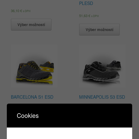
PLESD
36,10
€
s DPH
51,63
€
s DPH
Výber možností
Výber možností
BARCELONA S1 ESD
MINNEAPOLIS S3 ESD
51,63
€
99,96
€
s DPH
s DPH
Cookies
Výber možností
Výber možností