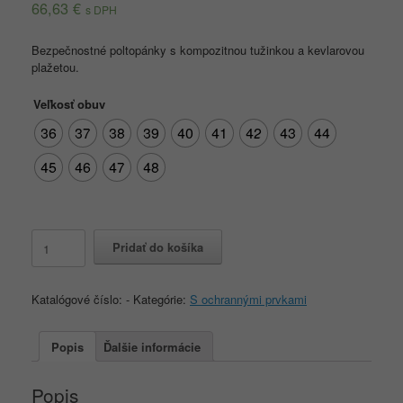
66,63
€
s DPH
Bezpečnostné poltopánky s kompozitnou tužinkou a kevlarovou
plažetou.
Veľkosť obuv
36
37
38
39
40
41
42
43
44
45
46
47
48
množstvo
Pridať do košíka
IOWA
S1
P
Katalógové číslo:
-
Kategórie:
S ochrannými prvkami
Popis
Ďalšie informácie
Popis