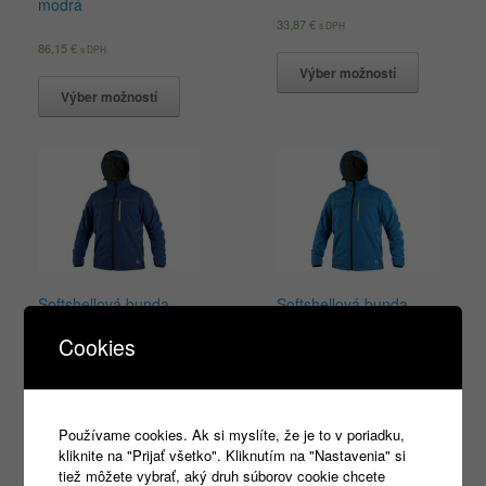
modrá
33,87
€
s DPH
86,15
€
s DPH
Výber možností
Výber možností
Softshellová bunda
Softshellová bunda
CXS STRETCH, tmavo
CXS STRETCH, modrá
Cookies
modrá
48,13
€
s DPH
46,77
€
s DPH
Výber možností
Používame cookies. Ak si myslíte, že je to v poriadku,
Výber možností
kliknite na "Prijať všetko". Kliknutím na "Nastavenia" si
tiež môžete vybrať, aký druh súborov cookie chcete