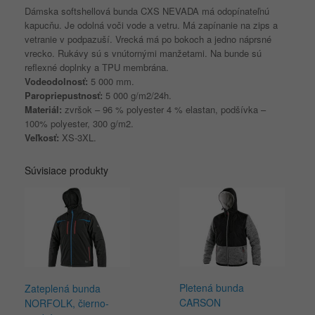
Dámska softshellová bunda CXS NEVADA má odopínateľnú
kapucňu. Je odolná voči vode a vetru. Má zapínanie na zips a
vetranie v podpazuší. Vrecká má po bokoch a jedno náprsné
vrecko. Rukávy sú s vnútornými manžetami. Na bunde sú
reflexné doplnky a TPU membrána.
Vodeodolnosť:
5 000 mm.
Paropriepustnosť:
5 000 g/m2/24h.
Materiál:
zvršok – 96 % polyester 4 % elastan, podšívka –
100% polyester, 300 g/m2.
Veľkosť:
XS-3XL.
Súvisiace produkty
Pletená bunda
Zateplená bunda
CARSON
NORFOLK, čierno-