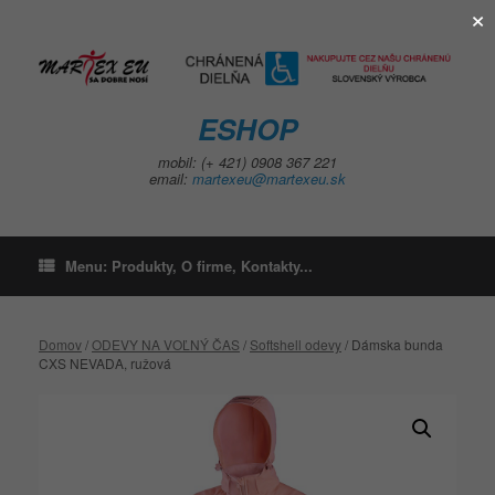
×
Skip
to
content
ESHOP
mobil: (+ 421) 0908 367 221
email:
martexeu@martexeu.sk
Menu: Produkty, O firme, Kontakty...
Domov
/
ODEVY NA VOĽNÝ ČAS
/
Softshell odevy
/ Dámska bunda
CXS NEVADA, ružová