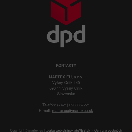
KONTAKTY
MARTEX EU, s.r.o.
Vyšný Orlík 149
090 11 Vyšný Orlík
Slovensko
Telefón: (+421) 0908367221
E-mail:
martexeu@martexeu.sk
Copyright © martex.eu |
tvorba web stránok
abWEB.sk
Ochrana osobných