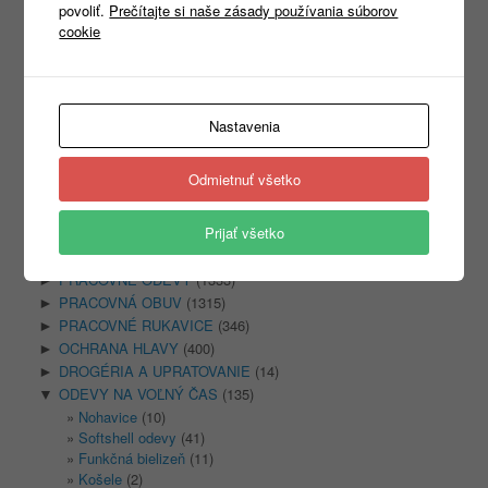
povoliť.
Prečítajte si naše zásady používania súborov
cookie
Products
search
Nastavenia
Odmietnuť všetko
Kategórie
Prijať všetko
Nezaradené
(1)
REKLAMNÝ TEXTIL
(465)
►
PRACOVNÉ ODEVY
(1333)
►
PRACOVNÁ OBUV
(1315)
►
PRACOVNÉ RUKAVICE
(346)
►
OCHRANA HLAVY
(400)
►
DROGÉRIA A UPRATOVANIE
(14)
►
ODEVY NA VOĽNÝ ČAS
(135)
▼
Nohavice
(10)
Softshell odevy
(41)
Funkčná bielizeň
(11)
Košele
(2)