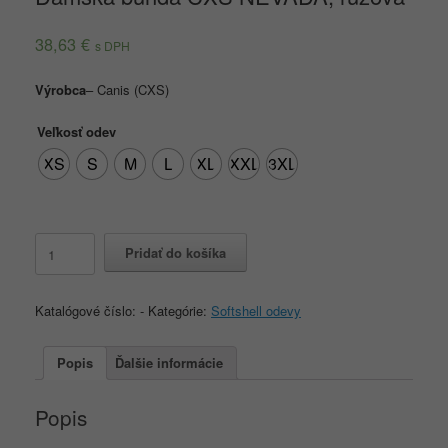
38,63
€
s DPH
Výrobca
–
Canis (CXS)
Veľkosť odev
XS
S
M
L
XL
XXL
3XL
množstvo
Pridať do košíka
Dámska
bunda
CXS
Katalógové číslo:
-
Kategórie:
Softshell odevy
NEVADA,
ružová
Popis
Ďalšie informácie
Popis