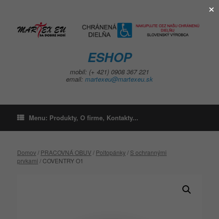
×
Skip
to
content
ESHOP
mobil: (+ 421) 0908 367 221
email:
martexeu@martexeu.sk
Menu: Produkty, O firme, Kontakty...
Domov
/
PRACOVNÁ OBUV
/
Poltopánky
/
S ochrannými
prvkami
/ COVENTRY O1