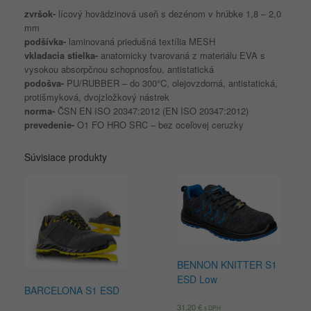
zvršok-
lícový hovädzinová useň s dezénom v hrúbke 1,8 – 2,0
mm
podšívka-
laminovaná priedušná textília MESH
vkladacia stielka-
anatomicky tvarovaná z materiálu EVA s
vysokou absorpčnou schopnosťou, antistatická
podošva-
PU/RUBBER – do 300°C, olejovzdorná, antistatická,
protišmyková, dvojzložkový nástrek
norma-
ČSN EN ISO 20347:2012 (EN ISO 20347:2012)
prevedenie-
O1 FO HRO SRC – bez oceľovej ceruzky
Súvisiace produkty
BENNON KNITTER S1
ESD Low
BARCELONA S1 ESD
31,20
€
s DPH