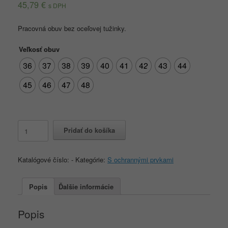
45,79
€
s DPH
Pracovná obuv bez oceľovej tužinky.
Veľkosť obuv
36
37
38
39
40
41
42
43
44
45
46
47
48
množstvo
Pridať do košíka
COVENTRY
O1
Katalógové číslo:
-
Kategórie:
S ochrannými prvkami
Popis
Ďalšie informácie
Popis