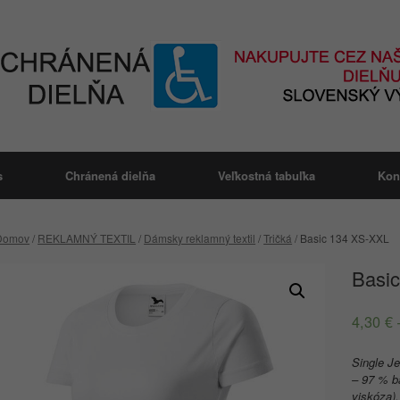
s
Chránená dielňa
Veľkostná tabuľka
Kon
Domov
/
REKLAMNÝ TEXTIL
/
Dámsky reklamný textil
/
Tričká
/ Basic 134 XS-XXL
Basi
4,30
€
Single Je
– 97 % b
viskóza),