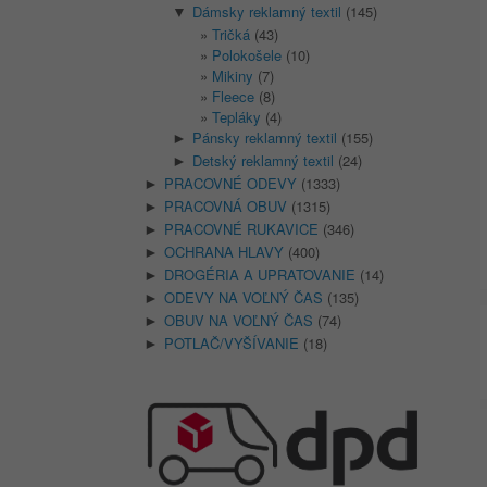
Dámsky reklamný textil
(145)
▼
Tričká
(43)
Polokošele
(10)
Mikiny
(7)
Fleece
(8)
Tepláky
(4)
Pánsky reklamný textil
(155)
►
Detský reklamný textil
(24)
►
PRACOVNÉ ODEVY
(1333)
►
PRACOVNÁ OBUV
(1315)
►
PRACOVNÉ RUKAVICE
(346)
►
OCHRANA HLAVY
(400)
►
DROGÉRIA A UPRATOVANIE
(14)
►
ODEVY NA VOĽNÝ ČAS
(135)
►
OBUV NA VOĽNÝ ČAS
(74)
►
POTLAČ/VYŠÍVANIE
(18)
►