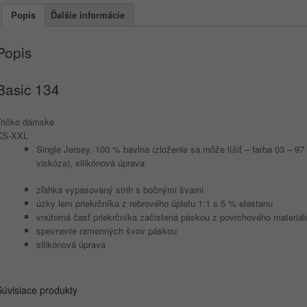
Popis
Ďalšie informácie
Popis
Basic
134
Tričko dámske
XS-XXL
Single Jersey, 100 % bavlna (zloženie sa môže líšiť – farba 03 – 9
viskóza), silikónová úprava
zľahka vypasovaný strih s bočnými švami
úzky lem priekrčníka z rebrového úpletu 1:1 s 5 % elastanu
vnútorná časť priekrčníka začistená páskou z povrchového materiál
spevnenie ramenných švov páskou
silikónová úprava
Súvisiace produkty