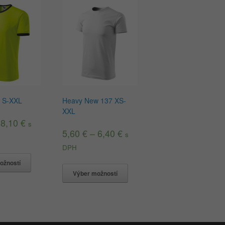
31 S-XXL
Heavy New 137 XS-
XXL
–
8,10
€
s
5,60
€
–
6,40
€
s
DPH
ožností
Výber možností