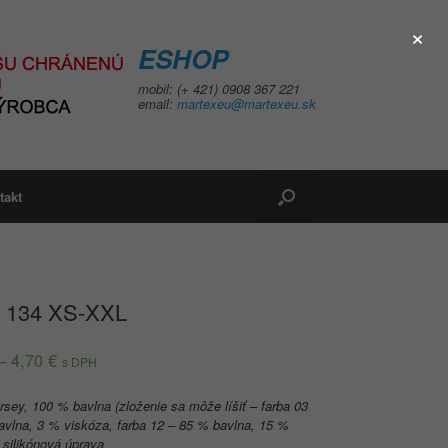
×
ESHOP
mobil: (+ 421) 0908 367 221
email:
martexeu@martexeu.sk
takt
c 134 XS-XXL
–
4,70
€
s DPH
rsey, 100 % bavlna (zloženie sa môže líšiť – farba 03
avlna, 3 % viskóza, farba 12 – 85 % bavlna, 15 %
 silikónová úprava