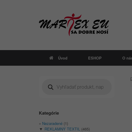
Skip
to
content
Úvod
ESHOP
O ná
Products
search
Kategórie
Nezaradené
(1)
REKLAMNÝ TEXTIL
(465)
▼