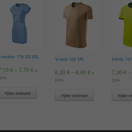
Freedom 178 XS-XXL
V-neck 102 3XL
Infinity 1
7,10
€
–
7,70
€
s
6,30
€
–
6,40
€
7,30
€
s
DPH
DPH
DPH
Výber možností
Výber možností
Výber m