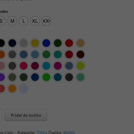
 odev
S
M
L
XL
XXL
o
Pridať do košíka
vé číslo:
-
Kategórie:
Tričká
Značka:
Malfini