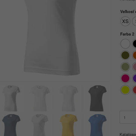
Veľkosť
XS
Farba 2
množstv
Basic
134
XS-
Katalógo