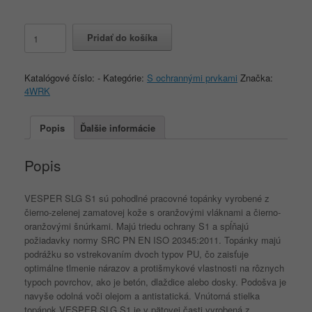
množstvo
Pridať do košíka
4WRK
VESPER
SLG
Katalógové číslo:
-
Kategórie:
S ochrannými prvkami
Značka:
S1
4WRK
Popis
Ďalšie informácie
Popis
VESPER SLG S1 sú pohodlné pracovné topánky vyrobené z
čierno-zelenej zamatovej kože s oranžovými vláknami a čierno-
oranžovými šnúrkami.
Majú triedu ochrany S1 a spĺňajú
požiadavky normy SRC PN EN ISO 20345:2011.
Topánky majú
podrážku so vstrekovaním dvoch typov PU, čo zaisťuje
optimálne tlmenie nárazov a protišmykové vlastnosti na rôznych
typoch povrchov, ako je betón, dlaždice alebo dosky.
Podošva je
navyše odolná voči olejom a antistatická.
Vnútorná stielka
topánok VESPER SLG S1 je v pätovej časti vyrobená z