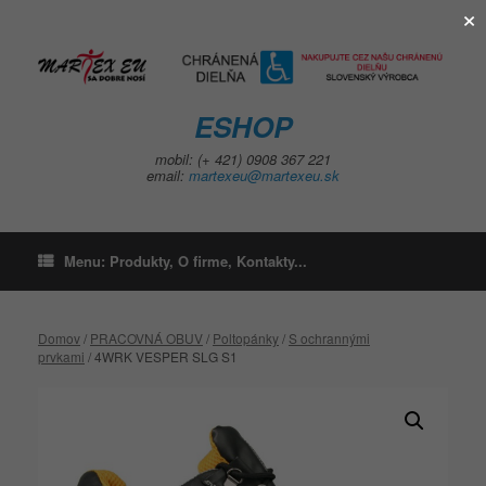
×
Skip
to
content
ESHOP
mobil: (+ 421) 0908 367 221
email:
martexeu@martexeu.sk
Menu: Produkty, O firme, Kontakty...
Domov
/
PRACOVNÁ OBUV
/
Poltopánky
/
S ochrannými
prvkami
/ 4WRK VESPER SLG S1