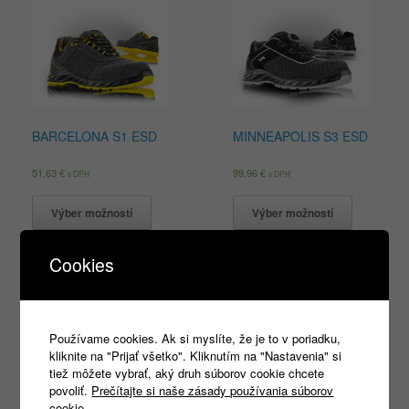
BARCELONA S1 ESD
MINNEAPOLIS S3 ESD
51,63
€
99,96
€
s DPH
s DPH
Výber možností
Výber možností
Cookies
Products
search
Používame cookies. Ak si myslíte, že je to v poriadku,
kliknite na "Prijať všetko". Kliknutím na "Nastavenia" si
tiež môžete vybrať, aký druh súborov cookie chcete
povoliť.
Prečítajte si naše zásady používania súborov
cookie