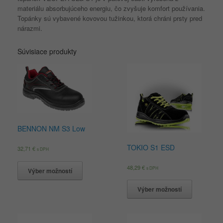
materiálu absorbujúceho energiu, čo zvyšuje komfort používania.
Topánky sú vybavené kovovou tužinkou, ktorá chráni prsty pred
nárazmi.
Súvisiace produkty
BENNON NM S3 Low
TOKIO S1 ESD
32,71
€
s DPH
48,29
€
s DPH
Výber možností
Výber možností