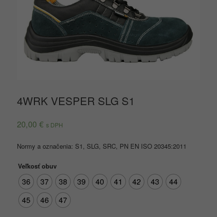
4WRK VESPER SLG S1
20,00
€
s DPH
Normy a označenia: S1, SLG, SRC, PN EN ISO 20345:2011
Veľkosť obuv
36
37
38
39
40
41
42
43
44
45
46
47