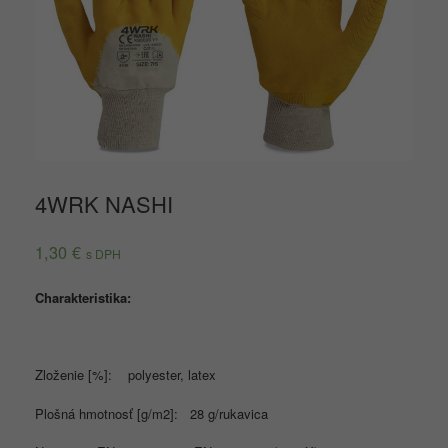
4WRK NASHI
1,30
€
s DPH
Charakteristika:
Zloženie [%]: polyester, latex
Plošná hmotnosť [g/m2]: 28 g/rukavica