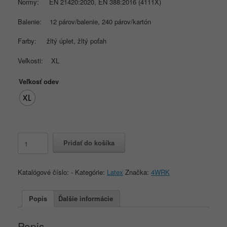
Normy: EN 21420:2020, EN 388:2016 (4111X)
Balenie: 12 párov/balenie, 240 párov/kartón
Farby: žltý úplet, žltý poťah
Veľkosti: XL
Veľkosť odev
XL
množstvo
Pridať do košíka
4WRK
NASHI
Katalógové číslo:
-
Kategórie:
Latex
Značka:
4WRK
Popis
Ďalšie informácie
Popis