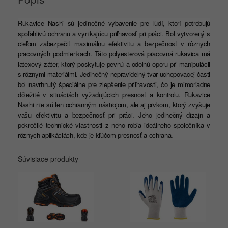
Rukavice Nashi sú jedinečné vybavenie pre ľudí, ktorí potrebujú
spoľahlivú ochranu a vynikajúcu priľnavosť pri práci. Bol vytvorený s
cieľom zabezpečiť maximálnu efektivitu a bezpečnosť v rôznych
pracovných podmienkach. Táto polyesterová pracovná rukavica má
latexový záter, ktorý poskytuje pevnú a odolnú oporu pri manipulácii
s rôznymi materiálmi. Jedinečný nepravidelný tvar uchopovacej časti
bol navrhnutý špeciálne pre zlepšenie priľnavosti, čo je mimoriadne
dôležité v situáciách vyžadujúcich presnosť a kontrolu. Rukavice
Nashi nie sú len ochranným nástrojom, ale aj prvkom, ktorý zvyšuje
vašu efektivitu a bezpečnosť pri práci. Jeho jedinečný dizajn a
pokročilé technické vlastnosti z neho robia ideálneho spoločníka v
rôznych aplikáciách, kde je kľúčom presnosť a ochrana.
Súvisiace produkty