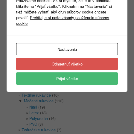
Používame cookies. Ak si myslíte, že je to v poriadku,
kliknite na "Prijať všetko". Kliknutím na "Nastavenia" si
Products
tiež môžete vybrať, aký druh súborov cookie chcete
search
povoliť.
Prečítajte si naše zásady používania súborov
cookie
Kategórie
Nastavenia
Nezaradené
(1)
REKLAMNÝ TEXTIL
(465)
►
Odmietnuť všetko
PRACOVNÉ ODEVY
(1333)
►
PRACOVNÁ OBUV
(1315)
►
PRACOVNÉ RUKAVICE
(346)
▼
Prijať všetko
Kožené rukavice
(11)
Kombinované rukavice
(21)
Textilné rukavice
(10)
Mačané rukavice
(112)
▼
Nitril
(19)
Latex
(18)
Polyuretán
(16)
PVC
(3)
Zváračske rukavice
(7)