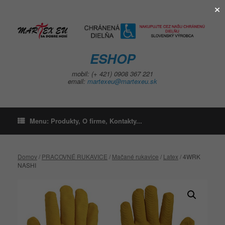
×
Skip
to
content
ESHOP
mobil: (+ 421) 0908 367 221
email:
martexeu@martexeu.sk
Menu: Produkty, O firme, Kontakty...
Domov
/
PRACOVNÉ RUKAVICE
/
Mačané rukavice
/
Latex
/ 4WRK
NASHI